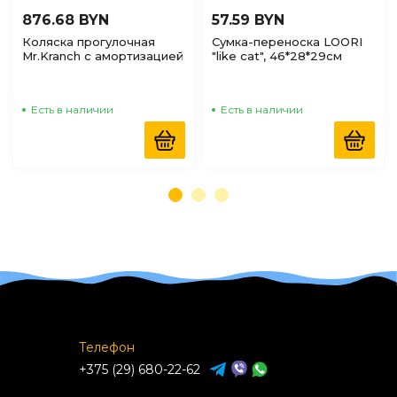
876.68 BYN
57.59 BYN
Коляска прогулочная
Сумка-переноска LOORI
Mr.Kranch с амортизацией
"like cat", 46*28*29см
для собак и кошек до
20кг, Разноцветная
Есть в наличии
Есть в наличии
Телефон
+375 (29) 680-22-62