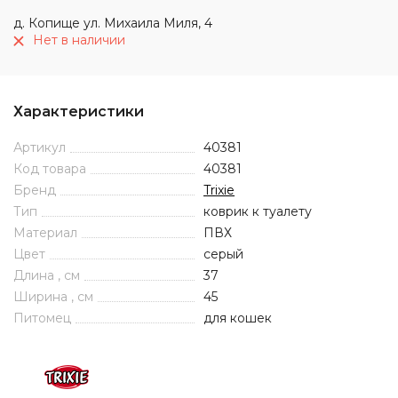
д. Копище ул. Михаила Миля, 4
Нет в наличии
Характеристики
Артикул
40381
Код товара
40381
Бренд
Trixie
Тип
коврик к туалету
Материал
ПВХ
Цвет
серый
Длина , см
37
Ширина , см
45
Питомец
для кошек