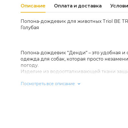
Описание
Оплата и доставка
Услови
Попона-дождевик для животных Triol BE TR
Голубая
Попона-дождевик "Денди" – это удобная и
одежда для собак, которая просто незаме
погоду.
Изделие из водоотталкивающей ткани защи
дождя и грязи, а универсальный фасон не 
Посмотреть все описание
время прогулки.
У дождевика есть капюшон для защиты уше
удобно фиксируется на питомце при помощ
животе.
Яркая попона-дождевик "Денди" – стильны
ежедневных прогулок.