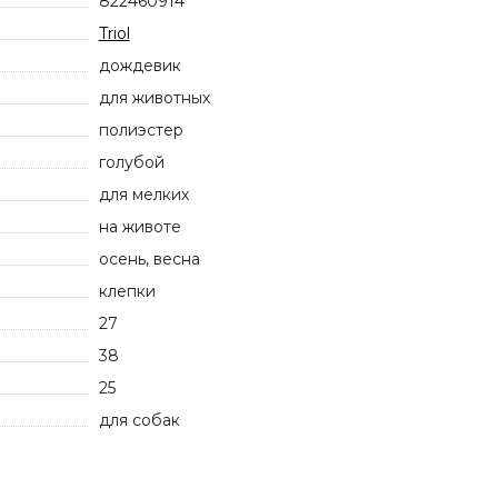
822460914
Triol
дождевик
для животных
полиэстер
голубой
для мелких
на животе
осень, весна
клепки
27
38
25
для собак