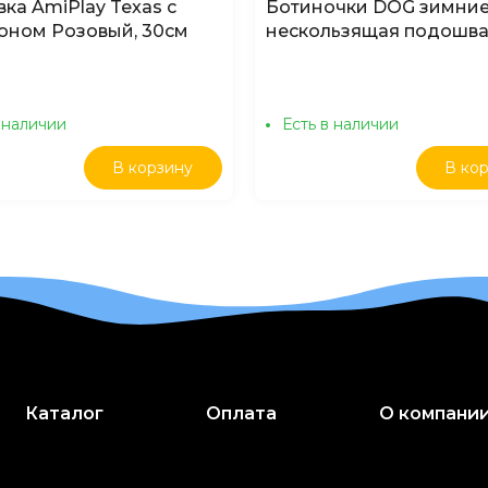
вка AmiPlay Texas с
Ботиночки DOG зимние
оном Розовый, 30см
нескользящая подошва
 наличии
Есть в наличии
В корзину
В ко
Каталог
Оплата
О компани