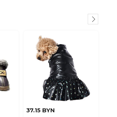
37.15 BYN
51.