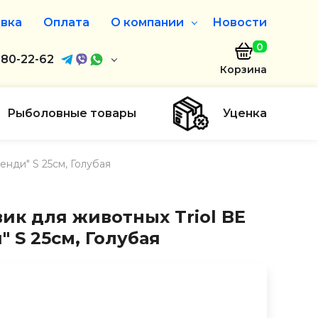
вка
Оплата
О компании
Новости
0
агазин
680-22-62
О нас
Корзина
680-22-62
Дисконтная программа
Заказать звонок
Рыболовные товары
Уценка
ayaakula.by
нди" S 25см, Голубая
00 до 18:00
ты
ик для животных Triol BE
 S 25см, Голубая