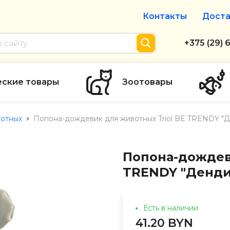
Контакты
Доста
Интернет-м
+375 (29) 
+375 (29) 
тел. А1
еские товары
Зоотовары
info@zolot
отных
Попона-дождевик для животных Triol BE TRENDY "Де
Пн-пт с 9:
режим рабо
Попона-дождев
TRENDY "Денди"
Есть в наличии
41.20 BYN