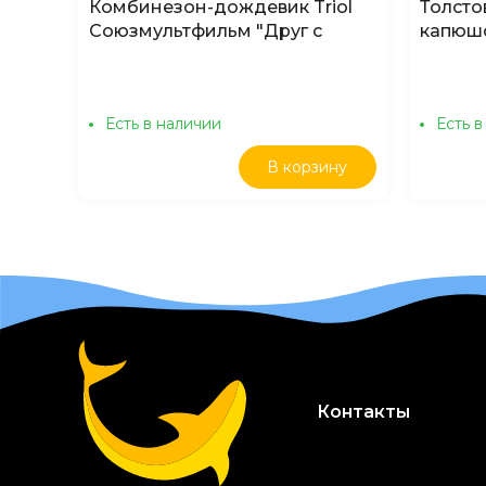
Комбинезон-дождевик Triol
Толсто
Союзмультфильм "Друг с
капюш
моторчиком" М 30см, красно-
зеленый
Есть в наличии
Есть в
В корзину
Контакты