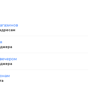
магазинов
 адресам
ня
еджера
 вечером
еджера
ионам
та