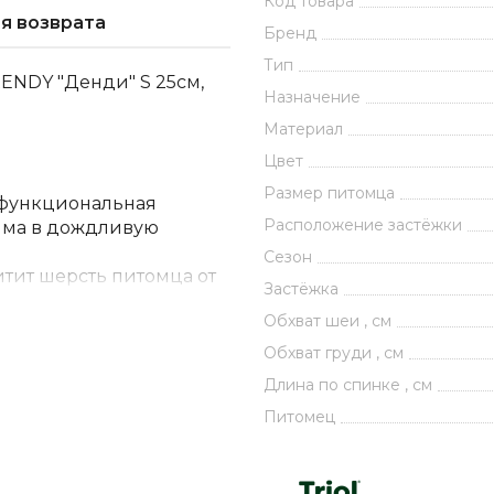
Код товара
я возврата
Бренд
Тип
ENDY "Денди" S 25см,
Назначение
Материал
Цвет
Размер питомца
 функциональная
Расположение застёжки
нима в дождливую
Сезон
тит шерсть питомца от
Застёжка
стесняет движений во
Обхват шеи , см
й питомца. "Денди"
Обхват груди , см
и трех заклепок на
Длина по спинке , см
Питомец
й наряд для