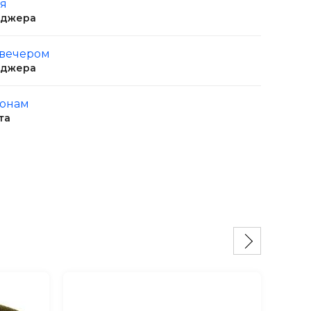
ня
еджера
 вечером
еджера
ионам
та