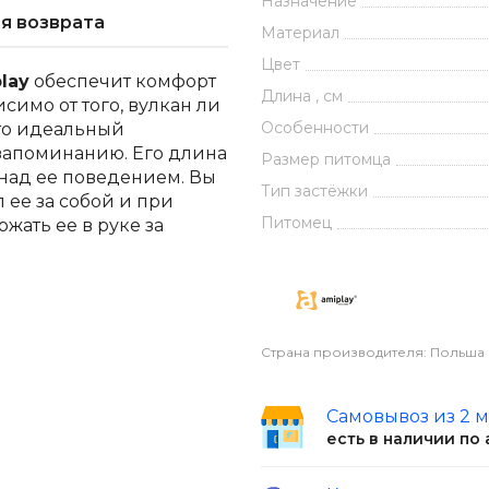
Назначение
я возврата
Материал
Цвет
lay
обеспечит комфорт
Длина , см
симо от того, вулкан ли
Особенности
Это идеальный
запоминанию. Его длина
Размер питомца
 над ее поведением. Вы
Тип застёжки
 ее за собой и при
Питомец
жать ее в руке за
в деятельности: от
чный поводок также
щими или поисковыми
Страна производителя: Польша
 обучать командам на
ад питомцем.
Самовывоз из 2 
есть в наличии по
мойте его при
зованию. Он идеально