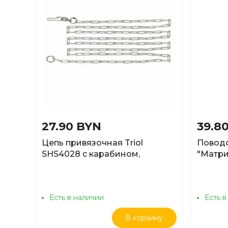
27.90 BYN
39.8
Цепь привязочная Triol
Поводо
SHS4028 с карабином,
"Матри
4*2800мм
20*20
Есть в наличии
Есть в
В корзину