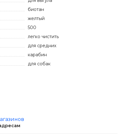
для выгула
биотан
желтый
500
легко чистить
для средних
карабин
для собак
магазинов
 адресам