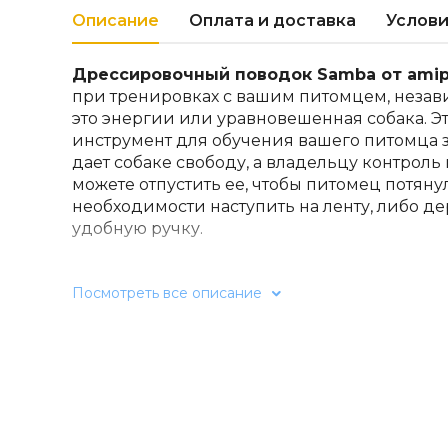
Описание
Оплата и доставка
Услови
Дрессировочный поводок Samba от amip
при тренировках с вашим питомцем, незави
это энергии или уравновешенная собака. 
инструмент для обучения вашего питомца 
дает собаке свободу, а владельцу контроль
можете отпустить ее, чтобы питомец потянул
необходимости наступить на ленту, либо дер
удобную ручку.
Он также идеально подходит для всех видо
Посмотреть все описание
послушания до защиты и охоты. Тренирово
можно использовать при работе со следя
собаками. Также это позволит вам свободно
расстоянии, сохраняя при этом контроль н
Поводок очень легко чистить:
просто про
необходимости, и он снова готов к исполь