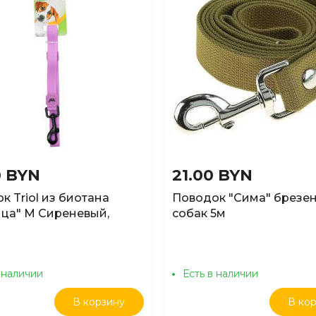
0 BYN
21.00 BYN
к Triol из биотана
Поводок "Сима" брезен
ца" М Сиреневый,
собак 5м
00мм
 наличии
Есть в наличии
В корзину
В ко