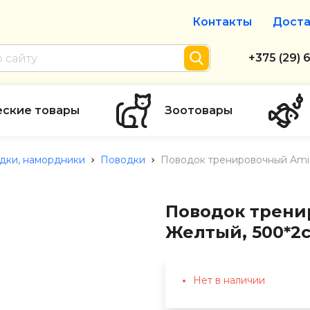
Контакты
Доста
Интернет-м
+375 (29) 
+375 (29) 
тел. А1
еские товары
Зоотовары
info@zolot
дки, намордники
Поводки
Поводок тренировочный AmiP
Пн-пт с 9:
режим рабо
Поводок трени
Желтый, 500*2
Нет в наличии