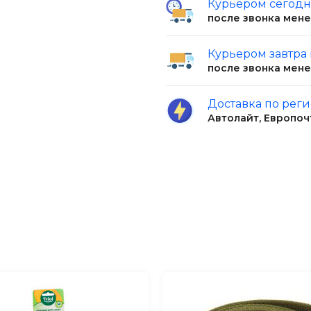
Курьером сегод
езависимо от погоды.
после звонка мен
Курьером завтра
после звонка мен
 собак:
Доставка по рег
Автолайт, Европоч
ериалов.