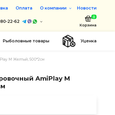
вка
Оплата
О компании
Новости
0
агазин
680-22-62
О нас
Корзина
680-22-62
Дисконтная программа
Заказать звонок
Рыболовные товары
Уценка
ayaakula.by
lay M Желтый, 500*2см
00 до 18:00
ты
ровочный AmiPlay M
см