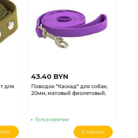
43.40 BYN
25.
т для
Поводок "Каскад" для собак,
Пово
20мм, матовый фиолетовый,
Amip
длина 2м
100*
Есть в наличии
Ест
рзину
В корзину