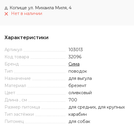
д. Копище ул. Михаила Миля, 4
Нет в наличии
Характеристики
Артикул
103013
Код товара
32096
Бренд
Сима
Тип
поводок
Назначение
для выгула
Материал
брезент
Цвет
оливковый
Длина , см
700
Размер питомца
для средних, для крупных
Тип застёжки
карабин
Питомец
для собак