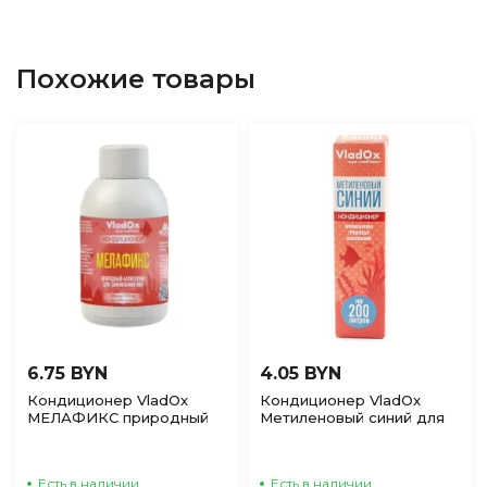
Похожие товары
6.75 BYN
4.05 BYN
Кондиционер VladOx
Кондиционер VladOx
МЕЛАФИКС природный
Метиленовый синий для
антисептик для
аквариумной воды, 50мл
заживления ран, 50мл
Есть в наличии
Есть в наличии