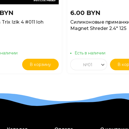
 BYN
6.00 BYN
Trix Izik 4 #011 loh
Силиконовые приманки
Magnet Shreder 2.4" 125
 наличии
Есть в наличии
В корзину
В ко
№01