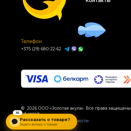
Контакты
Телефон
+375 (29) 680-22-62
© 2026 ООО «Золотая акула». Все права защищены.
офертой.
Рассказать о товаре?
Политика конфиденциальности
Задать вопрос о товаре