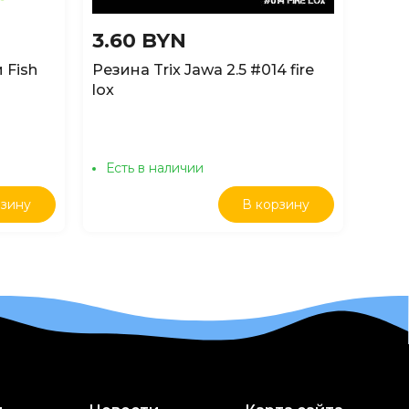
3.60 BYN
6.5
 Fish
Резина Trix Jawa 2.5 #014 fire
Сили
lox
Magne
Есть в наличии
Ест
рзину
В корзину