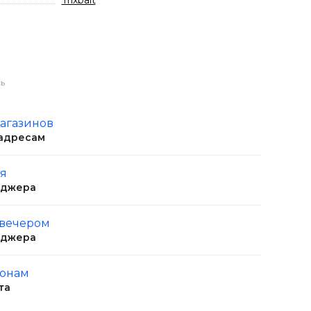
Trixbait
ь
магазинов
 адресам
ня
еджера
 вечером
еджера
ионам
та