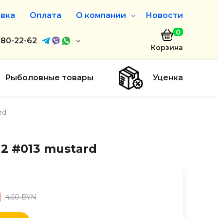
вка
Оплата
О компании
Новости
0
агазин
680-22-62
О нас
Корзина
680-22-62
Дисконтная программа
Заказать звонок
Рыболовные товары
Уценка
ayaakula.by
rd
00 до 18:00
ты
k 2 #013 mustard
4.50 BYN