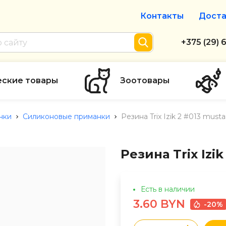
Контакты
Доста
Интернет-м
+375 (29) 
+375 (29) 
тел. А1
еские товары
Зоотовары
info@zolot
нки
Силиконовые приманки
Резина Trix Izik 2 #013 musta
Пн-пт с 9:
режим рабо
Резина Trix Izi
Есть в наличии
3.60 BYN
-20%