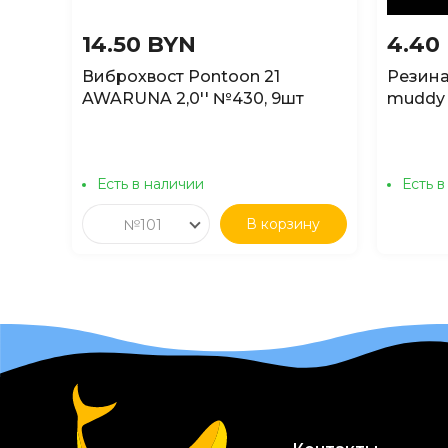
14.50 BYN
4.40
Виброхвост Pontoon 21
Резина 
AWARUNA 2,0'' №430, 9шт
muddy
Есть в наличии
Есть в
В корзину
№101