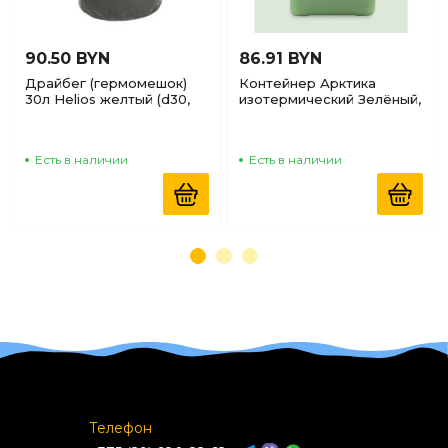
90.50 BYN
86.91 BYN
Драйбег (гермомешок)
Контейнер Арктика
30л Helios желтый (d30,
изотермический Зелёный,
h70см)
7л
Есть в наличии
Есть в наличии
Телефон