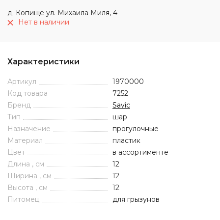
д. Копище ул. Михаила Миля, 4
Нет в наличии
Характеристики
Артикул
1970000
Код товара
7252
Бренд
Savic
Тип
шар
Назначение
прогулочные
Материал
пластик
Цвет
в ассортименте
Длина , см
12
Ширина , см
12
Высота , см
12
Питомец
для грызунов