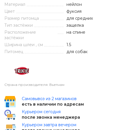
Материал
нейлон
Цвет
фуксия
Размер питомца
для средних
Тип застёжки
защелка
Расположение
на спине
застёжки
Ширина шлеи , см
1.5
Питомец
для собак
Страна производителя: Вьетнам
Самовывоз из 2 магазинов
есть в наличии по адресам
Курьером сегодня
после звонка менеджера
Курьером завтра вечером