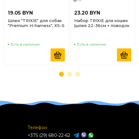
19.05 BYN
23.20 BYN
Шлея "TRIXIE" для собак
Набор TRIXIE для кошек
"Premium H-harness", XS-S
(шлея 22-36см + поводок
30-44см/10mm пудровый
1,2м/10мм)
Есть в наличии
Есть в наличии
Телефон
+375 (29) 680-22-62