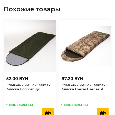
Похожие товары
52.00 BYN
87.20 BYN
Спальный мешок Balmax
Спальный мешок Balmax
Аляска Econom до
Аляска Everest series R
-10°C,хаки
до -5С правый, туман
Есть в наличии
Есть в наличии