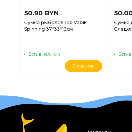
50.90 BYN
50.0
Сумка рыболовная Vabik
Сумка 
Spinning 37*33*13см
Следопы
серый
Есть в наличии
Есть в
В корзину