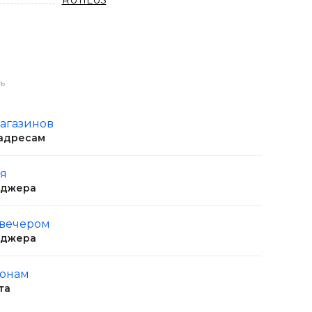
RUTILUS
ь
магазинов
 адресам
ня
еджера
 вечером
еджера
ионам
та