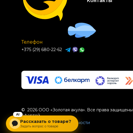
Контакты
Телефон
+375 (29) 680-22-62
© 2026 ООО «Золотая акула». Все права защищены.
офертой.
Рассказать о товаре?
Политика конфиденциальности
Задать вопрос о товаре