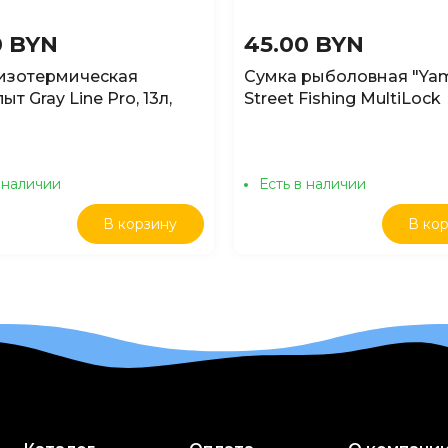
0 BYN
45.00 BYN
изотермическая
Сумка рыболовная "Ya
т Gray Line Pro, 13л,
Street Fishing MultiLock
 меланж
22*12.5*8см
 наличии
Есть в наличии
В корзину
В ко