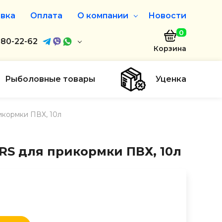
вка
Оплата
О компании
Новости
0
агазин
680-22-62
О нас
Корзина
680-22-62
Дисконтная программа
Заказать звонок
Рыболовные товары
Уценка
ayaakula.by
икормки ПВХ, 10л
00 до 18:00
ты
RS для прикормки ПВХ, 10л