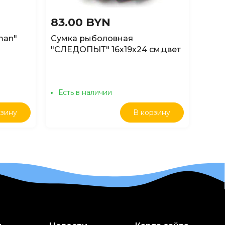
83.00 BYN
86.
man"
Сумка рыболовная
Сумк
"СЛЕДОПЫТ" 16х19х24 см,цвет
для 
серый
син
Есть в наличии
Ест
рзину
В корзину