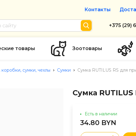
Контакты
Доста
Интернет-м
+375 (29) 
+375 (29) 
тел. А1
еские товары
Зоотовары
info@zolot
 коробки, сумки, чехлы
Сумки
Сумка RUTILUS RS для пр
Пн-пт с 9:
режим рабо
Сумка RUTILUS 
Есть в наличии
34.80 BYN