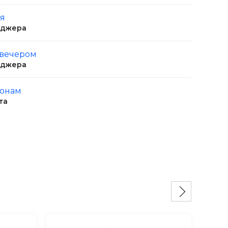
ня
еджера
 вечером
еджера
ионам
та