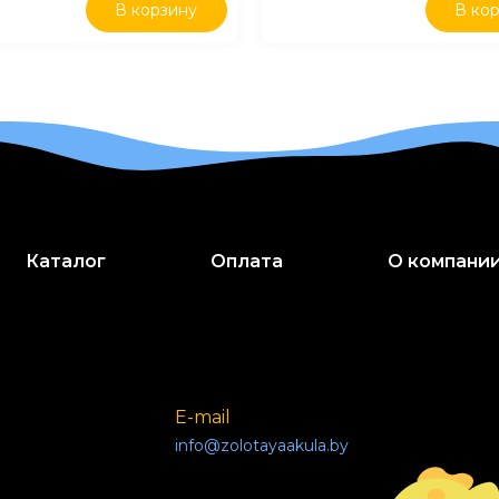
В корзину
В ко
Каталог
Оплата
О компани
E-mail
info@zolotayaakula.by