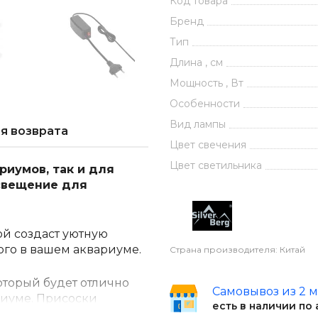
Код товара
Бренд
Тип
Длина , см
Мощность , Вт
Особенности
Вид лампы
я возврата
Цвет свечения
Цвет светильника
риумов, так и для
свещение для
ой создаст уютную
ого в вашем аквариуме.
Страна производителя: Китай
который будет отлично
Самовывоз из 2 
риуме. Присоски
есть в наличии по
м месте, обеспечивая