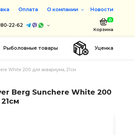
вка
Оплата
О компании
Новости
0
агазин
680-22-62
О нас
Корзина
680-22-62
Дисконтная программа
Заказать звонок
Рыболовные товары
Уценка
ayaakula.by
here White 200 для аквариума, 21см
00 до 18:00
ты
ver Berg Sunchere White 200
 21см