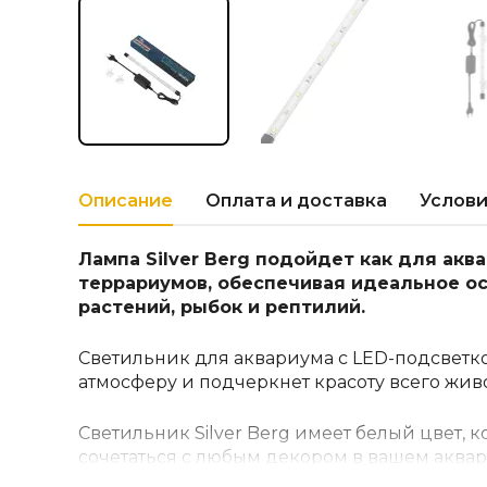
Описание
Оплата и доставка
Услови
Лампа Silver Berg подойдет как для аква
террариумов, обеспечивая идеальное о
растений, рыбок и рептилий.
Светильник для аквариума с LED-подсветк
атмосферу и подчеркнет красоту всего жив
Светильник Silver Berg имеет белый цвет, 
сочетаться с любым декором в вашем аква
позволяют легко установить лампу в нужно