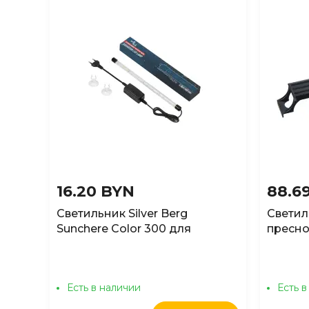
16.20 BYN
88.6
Светильник Silver Berg
Светил
Sunchere Color 300 для
пресно
аквариума, 31см
12W Че
Есть в наличии
Есть в