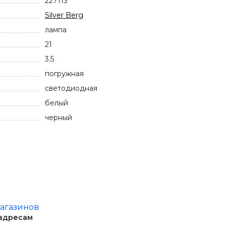
227113
Silver Berg
лампа
21
3.5
погружная
светодиодная
белый
черный
магазинов
 адресам