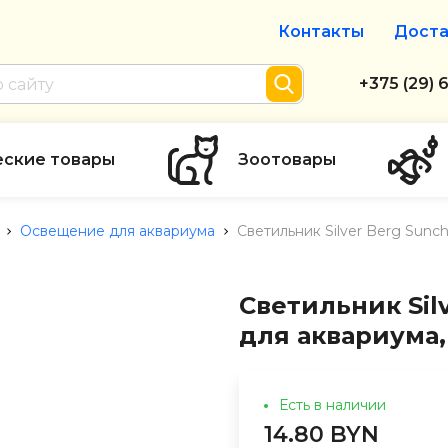
Контакты
Доста
Интернет-м
+375 (29) 
+375 (29) 
тел. А1
еские товары
Зоотовары
info@zolot
Освещение для аквариума
Светильник Silver Berg Sunc
Пн-пт с 9:
режим рабо
Светильник Sil
для аквариума,
Есть в наличии
14.80 BYN