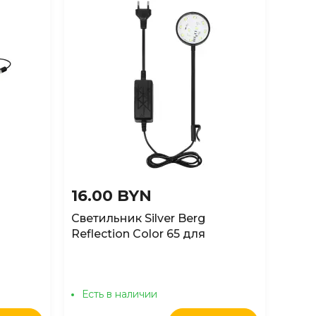
16.00 BYN
25.
Светильник Silver Berg
Свет
Reflection Color 65 для
20см
аквариума, 4,5Вт
нару
осве
Есть в наличии
Ест