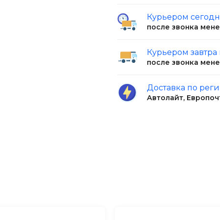
Курьером сегод
после звонка мен
ровилкой, поставляется
ик для аквариума
Курьером завтра
 IPX8 от
после звонка мен
ься под воду на
 с длиной стенки от 23
Доставка по рег
Автолайт, Европоч
неции и др. будут рады
ептилии, они также
ние с помощью
надежный помощник в
Не упустите
или террариумное
сегодня!