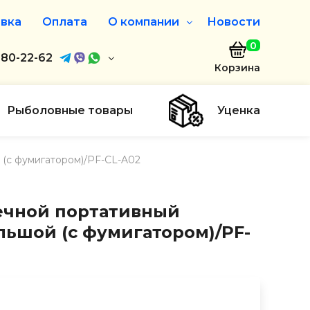
вка
Оплата
О компании
Новости
0
агазин
680-22-62
О нас
Корзина
680-22-62
Дисконтная программа
Заказать звонок
Рыболовные товары
Уценка
ayaakula.by
 (с фумигатором)/PF-CL-A02
00 до 18:00
ты
ечной портативный
льшой (с фумигатором)/PF-