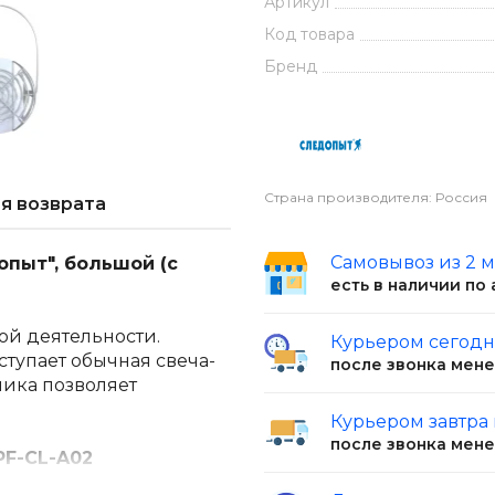
Артикул
Код товара
Бренд
Страна производителя: Россия
я возврата
Самовывоз из 2 
пыт", большой (с
есть в наличии по
ой деятельности.
Курьером сегод
ступает обычная свеча-
после звонка мен
ника позволяет
Курьером завтра
после звонка мен
PF-CL-A02