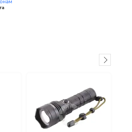
ионам
та