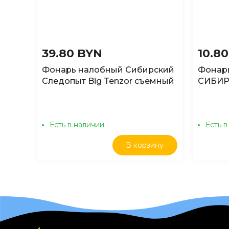
фумигаторов;
Дополнительные свечи в комплекте.
39.80 BYN
10.8
Фонарь налобный Сибирский
Фонарь
Следопыт Big Tenzor съемный
СИБИР
с аккумулятором 1x2000mAh
""Альфа
Есть в наличии
Есть в
В корзину