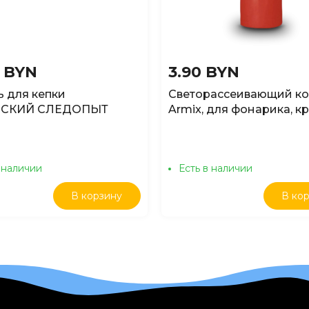
0 BYN
3.90 BYN
 для кепки
Светорассеивающий ко
СКИЙ СЛЕДОПЫТ
Armix, для фонарика, к
"", 1 COB, 3xAAA
 наличии
Есть в наличии
В корзину
В ко