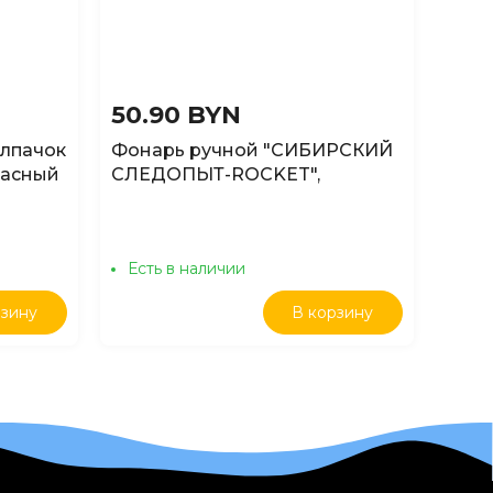
50.90 BYN
29.
лпачок
Фонарь ручной "СИБИРСКИЙ
Фон
расный
СЛЕДОПЫТ-ROCKET",
СЛЕД
аккумулятор 1x3000mAh/60/
COB,
Есть в наличии
Ест
рзину
В корзину