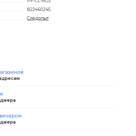
PF-CL-AO2
822460245
Следопыт
магазинов
 адресам
ня
еджера
 вечером
еджера