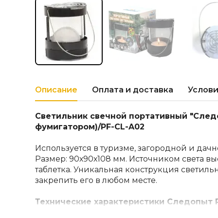
Описание
Оплата и доставка
Услови
Светильник свечной портативный "Следо
фумигатором)/PF-CL-A02
Используется в туризме, загородной и дачн
Размер: 90х90х108 мм. Источником света вы
таблетка. Уникальная конструкция светиль
закрепить его в любом месте.
Технические характеристики Следопыт 