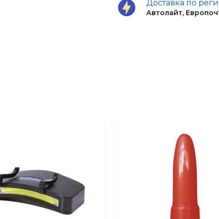
Доставка по рег
Автолайт, Европоч
ыт PF-CL-A02;
ча-таблетка, со средней
в;
вки домашних