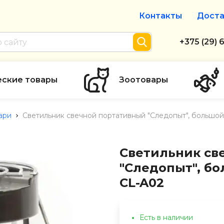
Контакты
Доста
Интернет-м
+375 (29) 
+375 (29) 
тел. А1
еские товары
Зоотовары
info@zolot
ари
Светильник свечной портативный "Следопыт", большой
Пн-пт с 9:
режим рабо
Светильник св
"Следопыт", бо
CL-A02
Есть в наличии