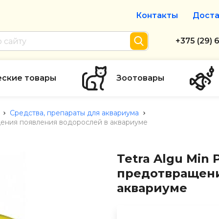
Контакты
Доста
Интернет-м
+375 (29) 
+375 (29) 
тел. А1
еские товары
Зоотовары
info@zolot
Средства, препараты для аквариума
ащения появления водорослей в аквариуме
Пн-пт с 9:
режим рабо
Tetra Algu Min
предотвращени
аквариуме