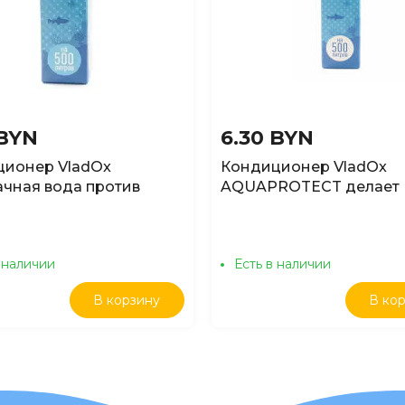
 BYN
6.30 BYN
ционер VladOx
Кондиционер VladOx
чная вода против
AQUAPROTECT делает
ения и цветения воды,
водопроводную воду
безопасной для рыб, 5
 наличии
Есть в наличии
В корзину
В ко