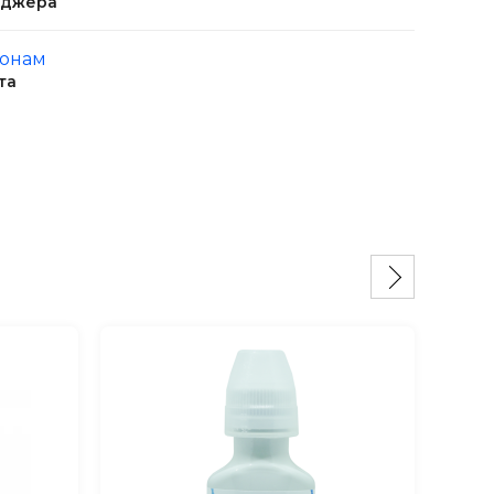
еджера
ионам
та