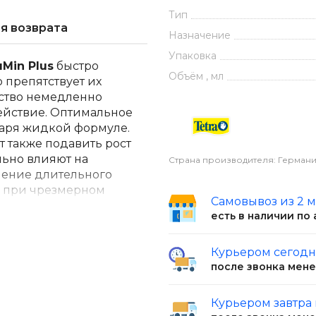
Тип
я возврата
Назначение
Упаковка
Min Plus
быстро
Объём , мл
 препятствует их
ство немедленно
ействие. Оптимальное
даря жидкой формуле.
 также подавить рост
льно влияют на
Страна производителя: Герман
чение длительного
я при чрезмерном
Самовывоз из 2 
тв. Для
есть в наличии по
 снизить уровень
их водоросли, например
 профилактики также
Курьером сегод
после звонка мен
е средства против
Курьером завтра