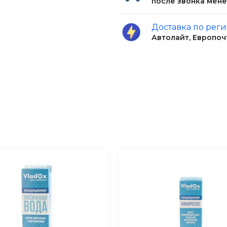
сть прямо в воду.
после звонка мен
 по 5 мл на 20 л
Доставка по рег
Автолайт, Европоч
 мл на 10 л
торить через 4 недели.
ечных лучей.
гля уменьшает
 Требуется аэрация.
сли механическим