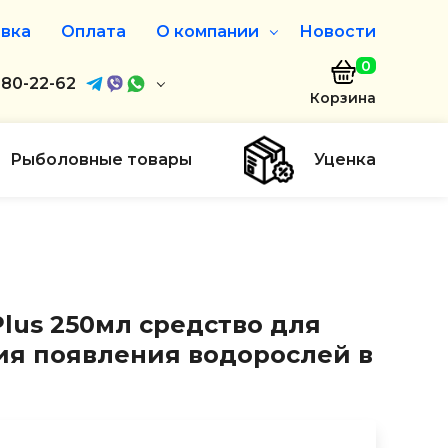
вка
Оплата
О компании
Новости
0
агазин
680-22-62
О нас
Корзина
680-22-62
Дисконтная программа
Заказать звонок
Рыболовные товары
Уценка
ayaakula.by
00 до 18:00
ты
 Plus 250мл средство для
я появления водорослей в