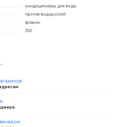
кондиционеры для воды
против водорослей
флакон
250
ия
магазинов
 адресам
ня
еджера
 вечером