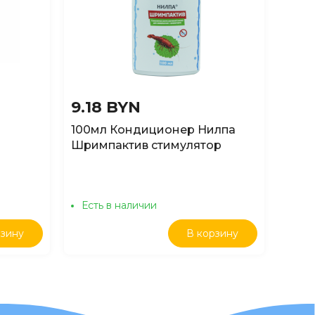
9.18 BYN
4.0
100мл Кондиционер Нилпа
Конд
Шримпактив стимулятор
Мети
роста растений, мхов для
аква
0мл
аквариумов с креветками
Есть в наличии
Ест
рзину
В корзину