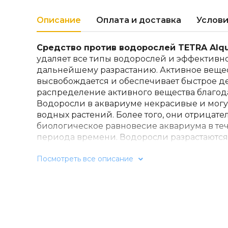
Описание
Оплата и доставка
Услови
Средство против водорослей TETRA Alqu
удаляет все типы водорослей и эффективно
дальнейшему разрастанию. Активное веще
высвобождается и обеспечивает быстрое д
распределение активного вещества благо
Водоросли в аквариуме некрасивые и могут
водных растений. Более того, они отрицате
биологическое равновесие аквариума в те
периода времени. Водоросли разрастаютс
освещении или избытке питательных вещес
Посмотреть все описание
предотвращения роста водорослей следует
фосфатов (PO4) и нитратов (NO3-), питающ
с помощью средства Тетра ИзиБаланс. Для
можно регулярно использовать специальны
избытка водорослей.