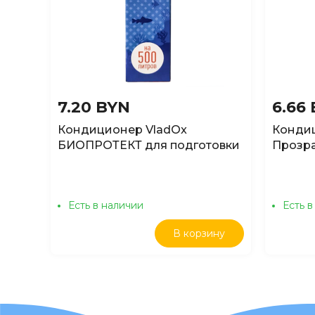
7.20 BYN
6.66
Кондиционер VladOx
Конди
БИОПРОТЕКТ для подготовки
Прозра
аквариумной воды, 50мл
помутн
50мл
Есть в наличии
Есть в
В корзину