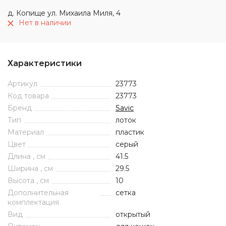
д. Копище ул. Михаила Миля, 4
Нет в наличии
Характеристики
Артикул
23773
Код товара
23773
Бренд
Savic
Тип
лоток
Материал
пластик
Цвет
серый
Длина , см
41.5
Ширина , см
29.5
Высота , см
10
Дополнительная
сетка
комплектация
Вид
открытый