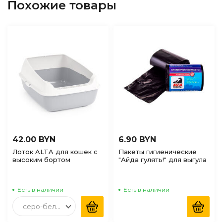
Похожие товары
42.00 BYN
6.90 BYN
Лоток ALTA для кошек с
Пакеты гигиенические
высоким бортом
"Айда гулять!" для выгула
Серый&Белый
собак Черные, 20шт
Есть в наличии
Есть в наличии
серо-белый