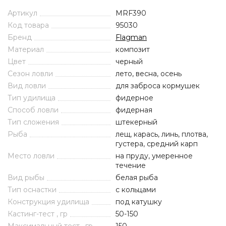
Артикул
MRF390
Код товара
95030
Бренд
Flagman
Материал
композит
Цвет
черный
Сезон ловли
лето, весна, осень
Вид ловли
для заброса кормушек
Тип удилища
фидерное
Способ ловли
фидерная
Тип сложения
штекерный
Рыба
лещ, карась, линь, плотва,
густера, средний карп
Место ловли
на пруду, умеренное
течение
Вид рыбы
белая рыба
Тип оснастки
с кольцами
Конструкция удилища
под катушку
Кастинг-тест , гр
50-150