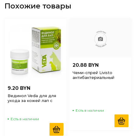
Похожие товары
20.88 BYN
Чеми-спрей Livisto
антибактериальный
аэрозоль для лечения
ран, 200мл
9.20 BYN
Вединол Veda для для
ухода за кожей лап с
маслом сосны, 30гр
Есть в наличии
Есть в наличии