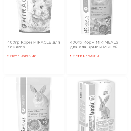
400гр Корм MIRACLE для
400гр Корм MIKIMEALS
Хомяков
для для Крыс и Мышей
Нет в наличии
Нет в наличии