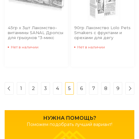
45гр х 3шт Лакомство-
90гр Лакомство Lolo Pets
витамины SANAL Дропсы
Smakers с фруктами и
для грызунов "3-микс
орехами для дегу
Нет в наличии
Нет в наличии
1
2
3
4
5
6
7
8
9
НУЖНА ПОМОЩЬ?
Поможем подобрать лучший вариант!