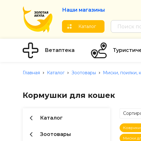
Наши магазины
Каталог
Ветаптека
Туристич
Главная
Каталог
Зоотовары
Миски, поилки,
Кормушки для кошек
Сортиро
Каталог
по Ц
Коврики
по Ц
Зоотовары
Миски д