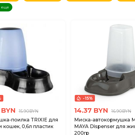
овизне
(сначала новые)
ь еще
овизне
(сначала старые)
аличию
(доступные)
%
-15%
2 BYN
14.37 BYN
15.90BYN
16.90BYN
ка-поилка TRIXIE для
Миска-автокормушка 
и кошек, 0,6л пластик
MAYA Dispenser для жи
200гр