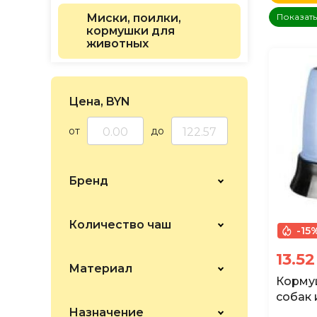
по Н
Миски, поилки,
Показат
по Н
кормушки для
по Н
животных
Цена, BYN
от
до
Бренд
Количество чаш
-15
13.5
Материал
Кормуш
собак 
Назначение