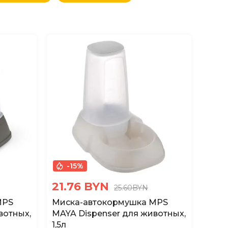
-15%
21.76 BYN
25.60BYN
MPS
Миска-автокормушка MPS
вотных,
MAYA Dispenser для животных,
1,5л