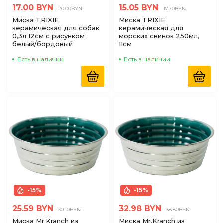
17.00 BYN
15.05 BYN
20.00BYN
17.70BYN
Миска TRIXIE
Миска TRIXIE
керамическая для собак
керамическая для
0,3л 12см с рисунком
морских свинок 250мл,
белый/бордовый
11см
Есть в наличии
Есть в наличии
-15%
-15%
25.59 BYN
32.98 BYN
30.10BYN
38.80BYN
Миска Mr.Kranch из
Миска Mr.Kranch из