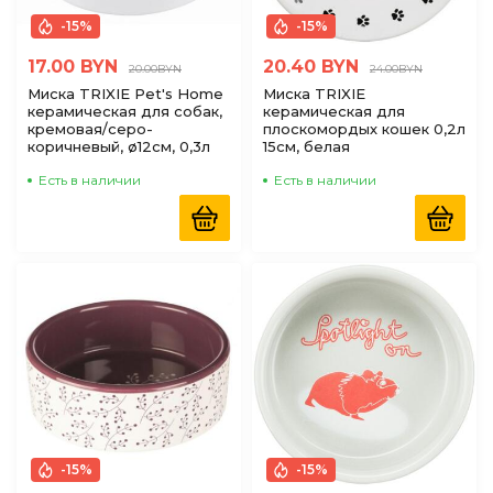
-15%
-15%
17.00 BYN
20.40 BYN
20.00BYN
24.00BYN
Миска TRIXIE Pet's Home
Миска TRIXIE
керамическая для собак,
керамическая для
кремовая/серо-
плоскомордых кошек 0,2л
коричневый, ø12см, 0,3л
15см, белая
Есть в наличии
Есть в наличии
-15%
-15%