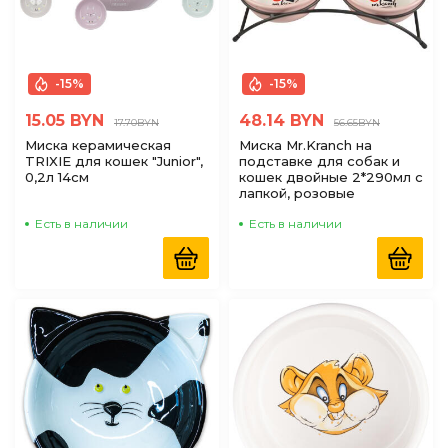
-15%
-15%
15.05 BYN
48.14 BYN
17.70BYN
56.65BYN
Миска керамическая
Миска Mr.Kranch на
TRIXIE для кошек "Junior",
подставке для собак и
0,2л 14см
кошек двойные 2*290мл с
лапкой, розовые
Есть в наличии
Есть в наличии