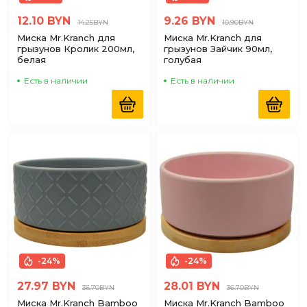
12.10 BYN
9.26 BYN
14.25BYN
10.90BYN
Миска Mr.Kranch для
Миска Mr.Kranch для
грызунов Кролик 200мл,
грызунов Зайчик 90мл,
белая
голубая
Есть в наличии
Есть в наличии
-24%
-24%
27.97 BYN
28.01 BYN
36.70BYN
36.70BYN
Миска Mr.Kranch Bamboo
Миска Mr.Kranch Bamboo