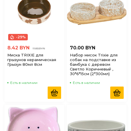
-29%
8.42 BYN
70.00 BYN
11.85BYN
Миска TRIXIE для
Набор мисок Trixie для
грызунов керамическая
собак на подставке из
Грызун 80мл 8см
бамбука с деревом
Светло Коричневый ,
30*6*15см (2*300мл)
Есть в наличии
Есть в наличии