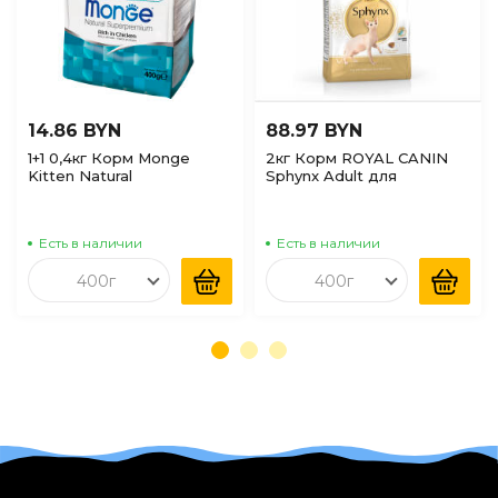
14.86 BYN
88.97 BYN
1+1 0,4кг Корм Monge
2кг Корм ROYAL CANIN
Kitten Natural
Sphynx Adult для
Superpremium Rich in
взрослых кошек породы
Chicken для котят с
Сфинкс старше 12
Курицей
месяцев
Есть в наличии
Есть в наличии
400г
400г