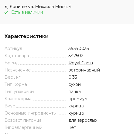
д. Копище ул. Михаила Миля, 4
Есть в наличии
Характеристики
Артикул
39540035
Код товара
342502
Бренд
Royal Canin
Назначение
ветеринарный
Вес , кг
0.35
Тип корма
сухой
Тип упаковки
пачка
Класс корма
премиум
Вкус
курица
Основные ингредиенты
курица
Возраст питомца
для взрослых
Гипоаллергенный
нет