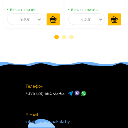
кошек
Сфинкс старше 12
месяцев
Есть в наличии
Есть в наличии
400г
400г
Телефон
+375 (29) 680-22-62
E-mail
info@zolotayaakula.by