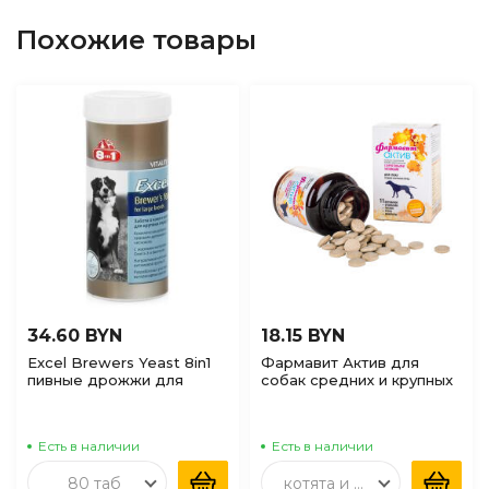
Похожие товары
34.60 BYN
18.15 BYN
Excel Brewers Yeast 8in1
Фармавит Актив для
пивные дрожжи для
собак средних и крупных
собак, 80таб
пород, 120шт
Есть в наличии
Есть в наличии
80 таб
котята и взрослые, 60шт