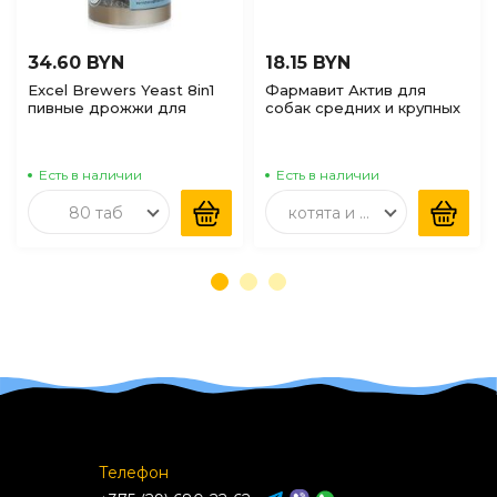
34.60 BYN
18.15 BYN
Excel Brewers Yeast 8in1
Фармавит Актив для
пивные дрожжи для
собак средних и крупных
собак, 80таб
пород, 120шт
Есть в наличии
Есть в наличии
80 таб
котята и взрослые, 60шт
Телефон