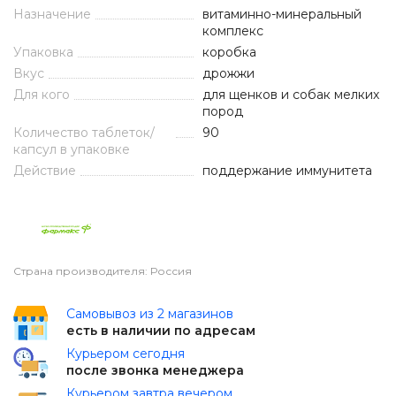
Назначение
витаминно-минеральный
комплекс
Упаковка
коробка
Вкус
дрожжи
Для кого
для щенков и собак мелких
пород
Количество таблеток/
90
капсул в упаковке
Действие
поддержание иммунитета
Страна производителя: Россия
Самовывоз из 2 магазинов
есть в наличии по адресам
Курьером сегодня
после звонка менеджера
Курьером завтра вечером