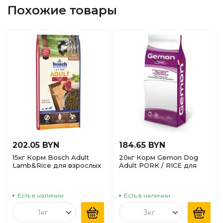
Похожие товары
202.05 BYN
184.65 BYN
15кг Корм Bosch Adult
20кг Корм Gemon Dog
Lamb&Rice для взрослых
Adult PORK / RICE для
собак всех пород с
взрослых собак всех
Ягненком и рисом
пород Свининой и рисом
Есть в наличии
Есть в наличии
1кг
3кг