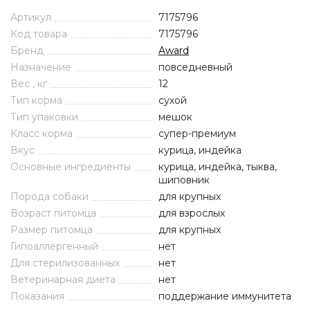
Артикул
7175796
Код товара
7175796
Бренд
Award
Назначение
повседневный
Вес , кг
12
Тип корма
сухой
Тип упаковки
мешок
Класс корма
супер-премиум
Вкус
курица, индейка
Основные ингредиенты
курица, индейка, тыква,
шиповник
Порода собаки
для крупных
Возраст питомца
для взрослых
Размер питомца
для крупных
Гипоаллергенный
нет
Для стерилизованных
нет
Ветеринарная диета
нет
Показания
поддержание иммунитета