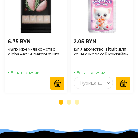
6.75 BYN
2.05 BYN
48гр Крем-лакомство
15г Лакомство TitBit для
AlphaPet Superpremium
кошек Морской коктейль
для кошек с Курицей и
клюквой
Есть в наличии
Есть в наличии
Курица (мусс)