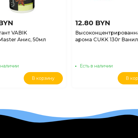
 BYN
12.80 BYN
тант VABIK
Высоконцентрированн
aster Анис, 50мл
арома CUKK 130г Ванил
 наличии
Есть в наличии
В корзину
В ко