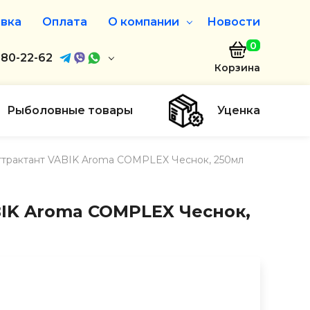
вка
Оплата
О компании
Новости
0
агазин
680-22-62
О нас
Корзина
680-22-62
Дисконтная программа
Заказать звонок
Рыболовные товары
Уценка
ayaakula.by
ттрактант VABIK Aroma COMPLEX Чеснок, 250мл
00 до 18:00
ты
BIK Aroma COMPLEX Чеснок,