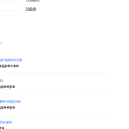
126685
Vabik
ь
магазинов
 адресам
ня
еджера
 вечером
еджера
ионам
та