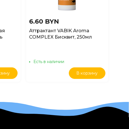
6.60 BYN
10.
ая
Аттрактант VABIK Aroma
Аттр
ь
COMPLEX Бисквит, 250мл
Дын
Есть в наличии
Ест
рзину
В корзину