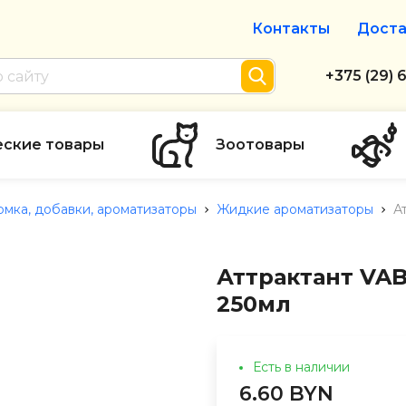
Контакты
Доста
Интернет-м
+375 (29) 
+375 (29) 
тел. А1
еские товары
Зоотовары
info@zolot
мка, добавки, ароматизаторы
Жидкие ароматизаторы
А
Пн-пт с 9:
режим рабо
Аттрактант VA
250мл
Есть в наличии
6.60 BYN