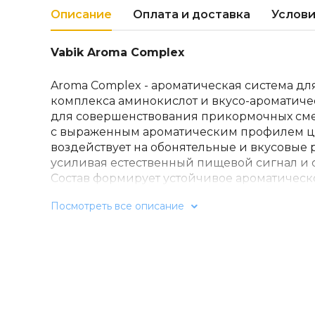
Описание
Оплата и доставка
Услови
Vabik Aroma Complex
Aroma Complex - ароматическая система дл
комплекса аминокислот и вкусо-ароматиче
для совершенствования прикормочных сме
с выраженным ароматическим профилем 
воздействует на обонятельные и вкусовые
усиливая естественный пищевой сигнал и 
Состав формирует устойчивое ароматическо
эффективно привлекает рыбу с дальних д
Посмотреть все описание
аминокислот способствует улучшению пищ
веществ у рыбы, что позволяет длительно у
ловли.
Рекомендации по применению:
Один флак
сухой смеси. Для более равномерного со
«Aroma Complex» следует смешать с водой, 