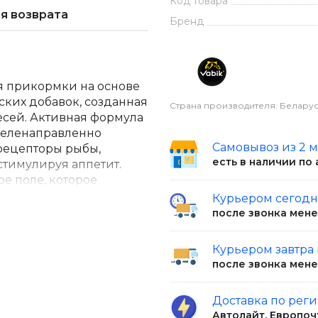
Код товара
я возврата
Бренд
я прикормки на основе
ских добавок, созданная
Страна производителя: Беларус
сей. Активная формула
целенаправленно
Самовывоз из 2 
 рецепторы рыбы,
есть в наличии по
стимулируя аппетит.
е поле, которое
истанций. Комплекс
Курьером сегод
еварения и обмена
после звонка мен
держивать ее в точке
Курьером завтра
после звонка мен
он рассчитан на 3-6кг
единения с прикормкой
Доставка по рег
которой будет
Автолайт, Европоч