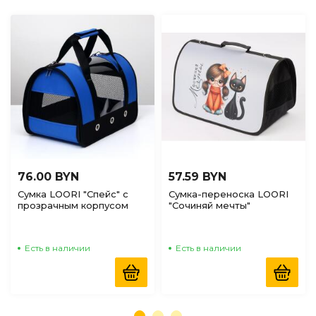
76.00 BYN
57.59 BYN
Сумка LOORI "Спейс" с
Сумка-переноска LOORI
прозрачным корпусом
"Сочиняй мечты"
для птиц и крупных
46*28*29см
грызунов, 31*20*22см
Есть в наличии
Есть в наличии