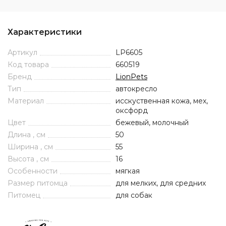
Характеристики
Артикул
LP6605
Код товара
660519
Бренд
LionPets
Тип
автокресло
Материал
исскуственная кожа, мех,
оксфорд
Цвет
бежевый, молочный
Длина , см
50
Ширина , см
55
Высота , см
16
Особенности
мягкая
Размер питомца
для мелких, для средних
Питомец
для собак