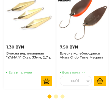
1.30 BYN
7.50 BYN
Блесна вертикальная
Блесна колеблющаяся
"YAMAN" Скат, 33мм, 2,7гр,
Akara Chub Time Megami
Латунь 1шт
35 3,8г №04
Есть в наличии
Есть в наличии
№01