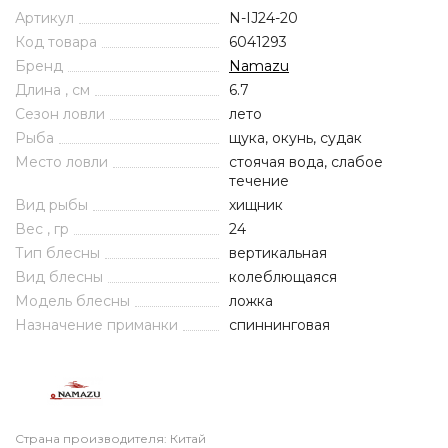
Артикул
N-IJ24-20
Код товара
6041293
Бренд
Namazu
Длина , см
6.7
Сезон ловли
лето
Рыба
щука, окунь, судак
Место ловли
стоячая вода, слабое
течение
Вид рыбы
хищник
Вес , гр
24
Тип блесны
вертикальная
Вид блесны
колеблющаяся
Модель блесны
ложка
Назначение приманки
спиннинговая
Страна производителя: Китай