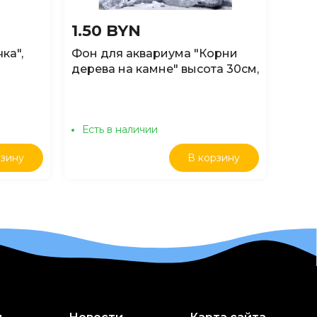
1.50 BYN
14.
ка",
Фон для аквариума "Корни
Деко
дерева на камне" высота 30см,
"Боч
цена за 1м
10*6
Есть в наличии
Ест
рзину
В корзину