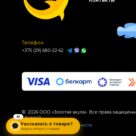
Контакты
Телефон
+375 (29) 680-22-62
© 2026 ООО «Золотая акула». Все права защищены.
офертой.
Рассказать о товаре?
Политика конфиденциальности
Задать вопрос о товаре