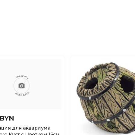
 BYN
ция для аквариума
Berg Куст с Цветком 15см,