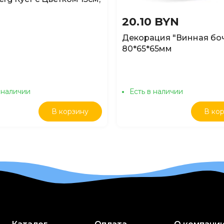
20.10 BYN
Декорация "Винная боч
80*65*65мм
 наличии
Есть в наличии
В корзину
В ко