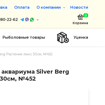
вка
Оплата
О компании
Новости
0
агазин
680-22-62
О нас
Корзина
680-22-62
Дисконтная программа
Заказать звонок
Рыболовные товары
Уценка
ayaakula.by
Berg Растение люкс 30см, №452
00 до 18:00
ты
аквариума Silver Berg
 30см, №452