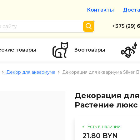
Контакты
Доста
Интернет-м
+375 (29) 
+375 (29) 
тел. А1
еские товары
Зоотовары
info@zolot
Декор для аквариума
Декорация для аквариума Silver 
Пн-пт с 9:
режим рабо
Декорация для 
Растение люкс
Есть в наличии
21.80 BYN