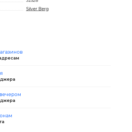
32528
Silver Berg
магазинов
 адресам
ня
еджера
 вечером
еджера
ионам
та