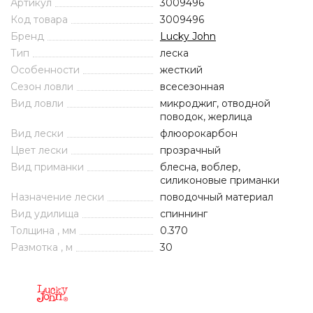
Артикул
3009496
Код товара
3009496
Бренд
Lucky John
Тип
леска
Особенности
жесткий
Сезон ловли
всесезонная
Вид ловли
микроджиг, отводной
поводок, жерлица
Вид лески
флюорокарбон
Цвет лески
прозрачный
Вид приманки
блесна, воблер,
силиконовые приманки
Назначение лески
поводочный материал
Вид удилища
спиннинг
Толщина , мм
0.370
Размотка , м
30