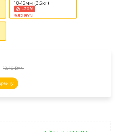
10-15мм (3,5кг)
-20%
9.92 BYN
12.40 BYN
орзину
Есть в наличии