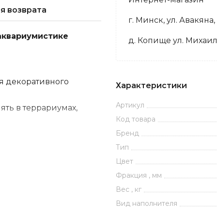
я возврата
г. Минск, ул. Авакяна,
аквариумистике
д. Копище ул. Михаил
ия декоративного
Характеристики
Артикул
ять в террариумах,
Код товара
Бренд
м и подходит для любых
Тип
з донного слоя, ведь
Цвет
оисходит распад
Фракция , мм
й. При наличии
Вес , кг
лоя, продумайте и
Вид наполнителя