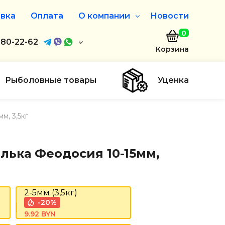
вка
Оплата
О компании
Новости
0
агазин
680-22-62
О нас
Корзина
680-22-62
Дисконтная программа
Заказать звонок
Рыболовные товары
Уценка
ayaakula.by
м, 3,5кг
00 до 18:00
ты
алька Феодосия 10-15мм,
2-5мм (3,5кг)
-20%
9.92 BYN