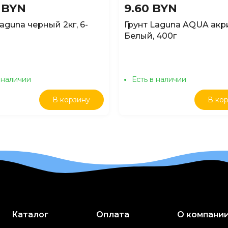
6 BYN
9.60 BYN
aguna черный 2кг, 6-
Грунт Laguna AQUA ак
Белый, 400г
 наличии
Есть в наличии
В корзину
В ко
Каталог
Оплата
О компани