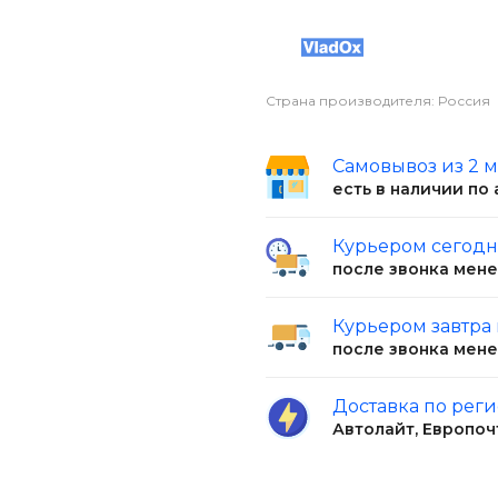
нда VladOx позволяет
ную прослойку.
, достаточно промыть
Страна производителя: Россия
Самовывоз из 2 
есть в наличии по
Курьером сегод
после звонка мен
Курьером завтра
после звонка мен
Доставка по рег
Автолайт, Европоч