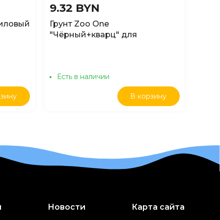
9.32 BYN
43.
риловый
Грунт Zoo One
Лава
"Чёрный+кварц" для
аквариума природный
крашеный 5-10мм, 1кг
Есть в наличии
Ест
рзину
В корзину
и
Новости
Карта сайта