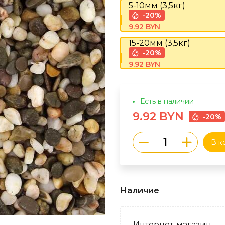
5-10мм (3,5кг)
-20%
9.92 BYN
15-20мм (3,5кг)
-20%
9.92 BYN
Есть в наличии
9.92 BYN
-20%
В к
Наличие
Интернет-магазин