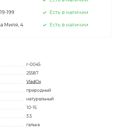
 19-199
Есть в наличии
а Миля, 4
Есть в наличии
г-0045
25587
VladOx
природный
натуральный
10-15
3.5
галька