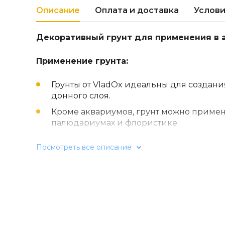
Описание
Оплата и доставка
Услови
Декоративный грунт для применения в 
Применение грунта:
Грунты от VladOx идеальны для создан
донного слоя.
Кроме аквариумов, грунт можно примен
палюдариумах и флористике.
Галька является универсальным грунто
Посмотреть все описание
биотопов.
Аквариум не может функционировать бе
кроме декоративных функций, в нем пр
органики и укоренение живых растени
растительности, кроме декоративного с
питательный (приобретать отдельно).