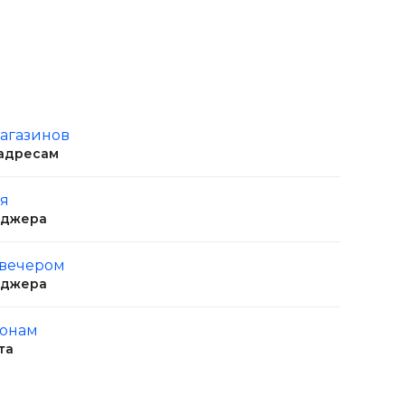
магазинов
 адресам
ня
еджера
 вечером
еджера
ионам
та