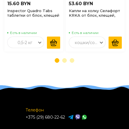
15.60 BYN
53.60 BYN
Inspector Quadro Tabs
Капли на холку Селафорт
таблетки от блох, клещей
KRKA от блох, клещей,
и глистов для кошек и
глистов, а также при
собак (0,5-2кг), 1таб
болезнях ушей и кожи
для собак 20,1-40кг,
Есть в наличии
Есть в наличии
1шт*240мг/2мл
0,5-2 кг
кошки/собаки до 2,5 кг
Телефон
+375 (29) 680-22-62