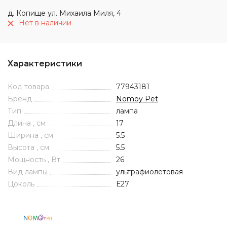
д. Копище ул. Михаила Миля, 4
Нет в наличии
Характеристики
Код товара
77943181
Бренд
Nomoy Pet
Тип
лампа
Длина , см
17
Ширина , см
5.5
Высота , см
5.5
Мощность , Вт
26
Вид лампы
ультрафиолетовая
Цоколь
Е27