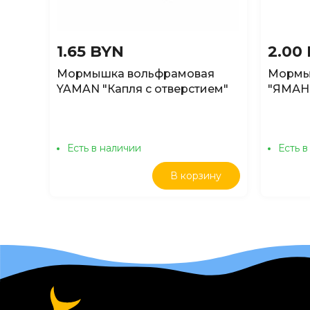
1.65 BYN
2.00
Мормышка вольфрамовая
Мормы
YAMAN "Капля с отверстием"
"ЯМАН"
3мм, окунь, 0,3гр
цв.ник
Есть в наличии
Есть в
В корзину