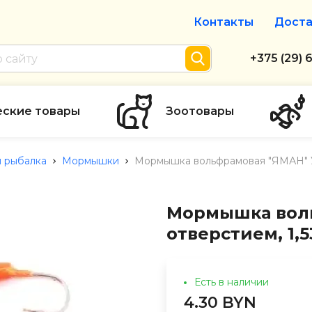
Контакты
Доста
Интернет-м
+375 (29) 
+375 (29) 
тел. А1
еские товары
Зоотовары
info@zolot
 рыбалка
Мормышки
Мормышка вольфрамовая "ЯМАН" Ура
Пн-пт с 9:
режим рабо
Мормышка воль
отверстием, 1,5
Есть в наличии
4.30 BYN