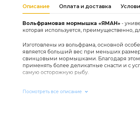
Описание
Оплата и доставка
Услови
Вольфрамовая мормышка «ЯМАН»
- унив
которая используется, преимущественно, дл
Изготовлены из вольфрама, основной особ
является больший вес при меньших размер
свинцовыми мормышками. Благодаря этому
применять более деликатные снасти и с ус
самую осторожную рыбу.
Сезон: зима
Посмотреть все описание
Вес: 1.53г
Размер крючка: 12 INT
Вид крепления: сквозное отверстие
Диаметр: 5мм
Тип: насадочная