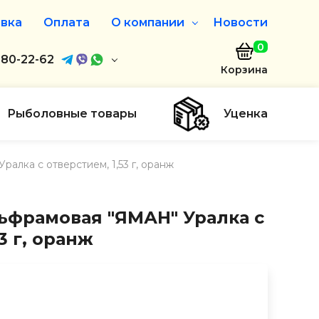
вка
Оплата
О компании
Новости
0
агазин
680-22-62
О нас
Корзина
680-22-62
Дисконтная программа
Заказать звонок
Рыболовные товары
Уценка
ayaakula.by
лка с отверстием, 1,53 г, оранж
00 до 18:00
ты
фрамовая "ЯМАН" Уралка с
3 г, оранж