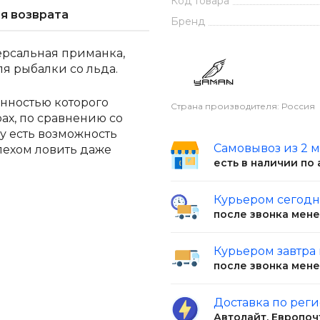
Код товара
я возврата
Бренд
ерсальная приманка,
я рыбалки со льда.
енностью которого
Страна производителя: Россия
ах, по сравнению со
 есть возможность
Самовывоз из 2 
пехом ловить даже
есть в наличии по
Курьером сегод
после звонка мен
Курьером завтра
после звонка мен
Доставка по рег
Автолайт, Европоч