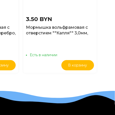
3.50 BYN
2.9
ая с
Мормышка вольфрамовая с
Мор
еребро,
отверстием ""Капля"" 3,0мм,
"ЯМАН
черная, 0,30гр
Есть в наличии
Ест
рзину
В корзину