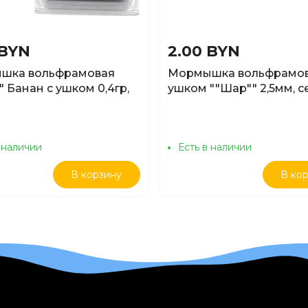
 BYN
2.00 BYN
шка вольфрамовая
Мормышка вольфрамов
 Банан с ушком 0,4гр,
ушком ""Шар"" 2,5мм, с
ель
0,15гр
 наличии
Есть в наличии
В корзину
В ко