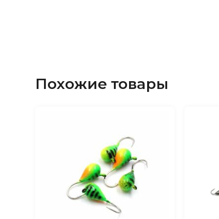
Вид: уралка
Материал: вольфрам
Цвет: оранжевый
Похожие товары