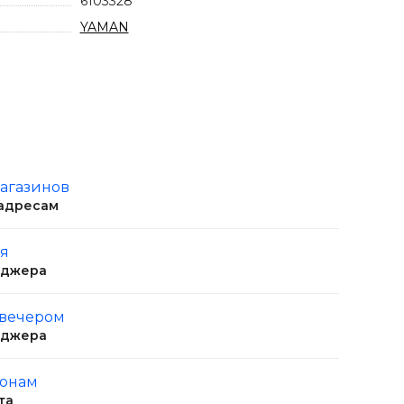
6103328
YAMAN
магазинов
 адресам
ня
еджера
 вечером
еджера
ионам
та