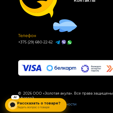
Контакты
Телефон
+375 (29) 680-22-62
© 2026 ООО «Золотая акула». Все права защищены.
офертой.
Рассказать о товаре?
Политика конфиденциальности
Задать вопрос о товаре