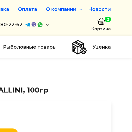
вка
Оплата
О компании
Новости
0
агазин
680-22-62
О нас
Корзина
680-22-62
Дисконтная программа
Заказать звонок
Рыболовные товары
Уценка
ayaakula.by
00 до 18:00
ты
LLINI, 100гр