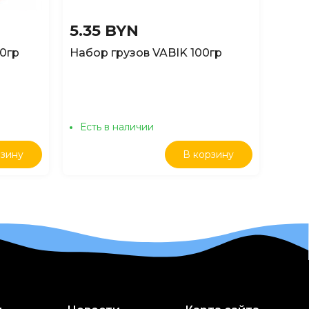
5.35 BYN
70гр
Набор грузов VABIK 100гр
Есть в наличии
Ест
рзину
В корзину