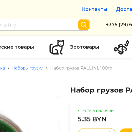
Контакты
Доста
Интернет-м
+375 (29) 
+375 (29) 
тел. А1
еские товары
Зоотовары
info@zolot
ка
Наборы грузил
Набор грузов PALLINI, 100гр
Пн-пт с 9:
режим рабо
Набор грузов PA
Есть в наличии
5.35 BYN