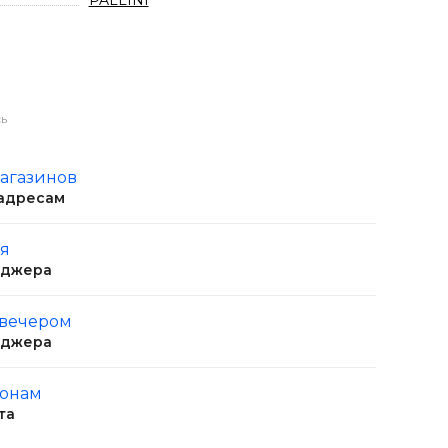
PALLINI
ь
магазинов
 адресам
ня
еджера
 вечером
еджера
ионам
та