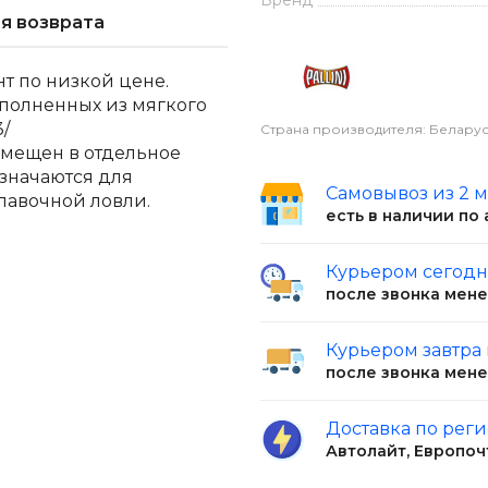
Бренд
я возврата
нт по низкой цене.
ыполненных из мягкого
3/
Страна производителя: Беларус
размещен в отдельное
значаются для
Самовывоз из 2 
лавочной ловли.
есть в наличии по
Курьером сегод
после звонка мен
Курьером завтра
после звонка мен
Доставка по рег
Автолайт, Европоч