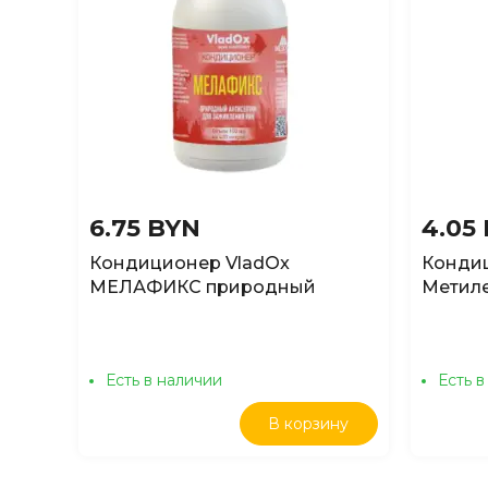
6.75 BYN
4.05
Кондиционер VladOx
Конди
МЕЛАФИКС природный
Метиле
антисептик для заживления
аквари
ран, 50мл
Есть в наличии
Есть в
В корзину