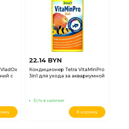
22.14 BYN
17.
 VladOx
Кондиционер Tetra VitaMinPro
Конд
ний с
3in1 для ухода за аквариумной
Quali
имых
водой, 100мл
подг
 для
1500
Есть в наличии
Ест
рзину
В корзину