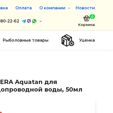
вка
Оплата
О компании
Новости
0
агазин
680-22-62
О нас
Корзина
680-22-62
Дисконтная программа
Заказать звонок
Рыболовные товары
Уценка
ayaakula.by
00 до 18:00
ты
ERA Aquatan для
допроводной воды, 50мл