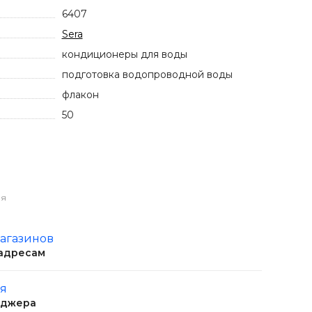
6407
Sera
кондиционеры для воды
подготовка водопроводной воды
флакон
50
ия
магазинов
 адресам
ня
еджера