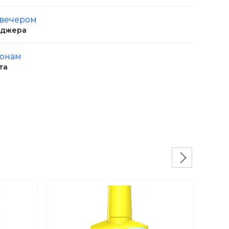
 вечером
еджера
ионам
та