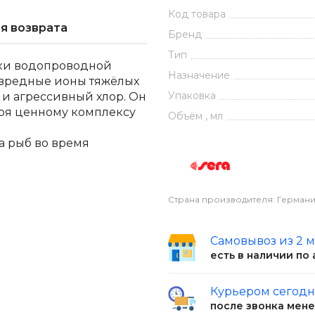
Код товара
я возврата
Бренд
Тип
вки водопроводной
Назначение
 вредные ионы тяжёлых
Упаковка
 и агрессивный хлор. Он
аря ценному комплексу
Объём , мл
а рыб во время
Страна производителя: Герман
Самовывоз из 2 
есть в наличии по
Курьером сегод
после звонка мен