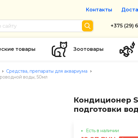
Контакты
Доста
Интернет-м
+375 (29) 
+375 (29) 
тел. А1
еские товары
Зоотовары
info@zolot
Средства, препараты для аквариума
роводной воды, 50мл
Пн-пт с 9:
режим рабо
Кондиционер S
подготовки во
Есть в наличии