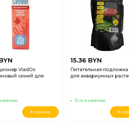
 BYN
15.36 BYN
ционер VladOx
Питательная подложка
новый синий для
для аквариумных расте
умной воды, 50мл
запасом всех необход
питательных элементов
роста, 1,5л
 наличии
Есть в наличии
В корзину
В ко