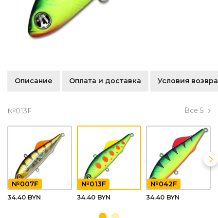
Описание
Оплата и доставка
Условия возвра
Все
5
№013F
№007F
№013F
№042F
34.40 BYN
34.40 BYN
34.40 BYN