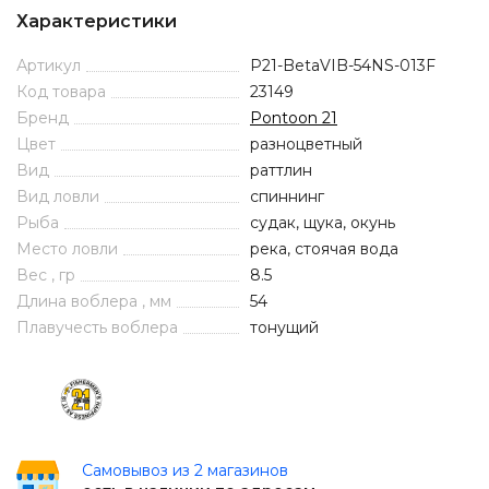
Характеристики
Артикул
P21-BetaVIB-54NS-013F
Код товара
23149
Бренд
Pontoon 21
Цвет
разноцветный
Вид
раттлин
Вид ловли
спиннинг
Рыба
судак, щука, окунь
Место ловли
река, стоячая вода
Вес , гр
8.5
Длина воблера , мм
54
Плавучесть воблера
тонущий
Самовывоз из 2 магазинов