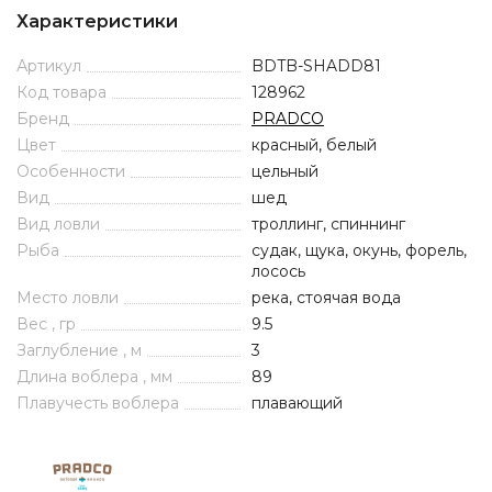
Характеристики
Артикул
BDTB-SHADD81
Код товара
128962
Бренд
PRADCO
Цвет
красный, белый
Особенности
цельный
Вид
шед
Вид ловли
троллинг, спиннинг
Рыба
судак, щука, окунь, форель,
лосось
Место ловли
река, стоячая вода
Вес , гр
9.5
Заглубление , м
3
Длина воблера , мм
89
Плавучесть воблера
плавающий