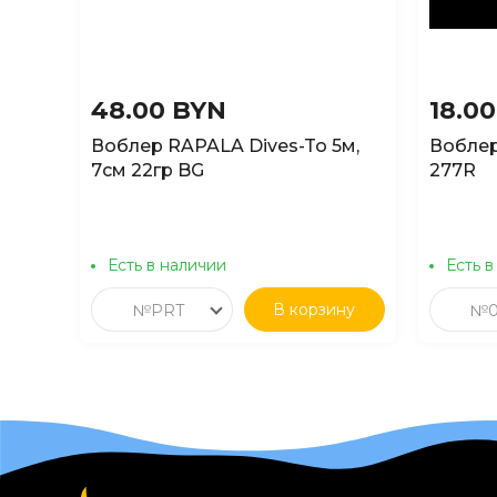
48.00 BYN
18.0
Воблер RAPALA Dives-To 5м,
Воблер
7см 22гр BG
277R
Есть в наличии
Есть в
В корзину
№PRT
№0