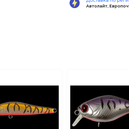
Доставка по рег
акцентированные рывки.
Автолайт, Европоч
жно
ся хищнику именно
ова есть возможность
AL SR 90SP
конкретно
ных трофеев этого
рупный окунь. В прилове
уны №2
RIVAL SR
 качество анимации
фута быстрого строя, с
линейке Шимано, гладкий