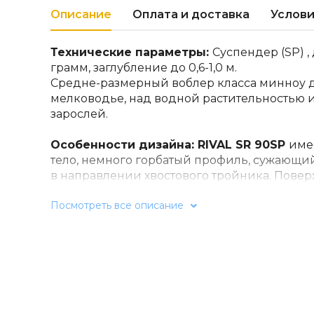
Описание
Оплата и доставка
Услови
Технические параметры:
Суспендер (SP) , 
грамм, заглубление до 0,6-1,0 м.
Средне-размерный воблер класса минноу д
мелководье, над водной растительностью
зарослей.
Особенности дизайна: RIVAL SR 90SP
име
тело, немного горбатый профиль, сужающ
в направлении хвостового тройника. Повер
выше «боковой линии» выполнена в виде 
Посмотреть все описание
имитирующих чешуйки, а ниже «боковой л
насечками. Головная часть - имитация гол
повторяющая своим внешним исполнение
Вклеенные объемные глаза завершают ре
вид воблера. Шары, размещенные во внутр
90SP
, выполняют функции системы дальнего
так же создают шелестящее звуковое сопр