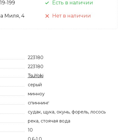
 19-199
Есть в наличии
а Миля, 4
Нет в наличии
223180
223180
TsuYoki
серый
минноу
спиннинг
судак, щука, окунь, форель, лосось
река, стоячая вода
10
0.6-1.0