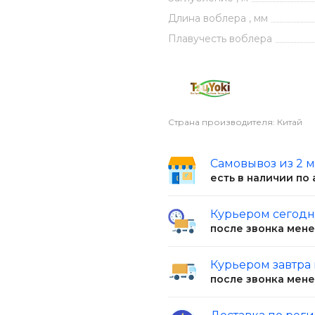
ен двумя острыми
о размера. Качественная
Длина воблера , мм
ольца довершают
Плавучесть воблера
льнего заброса
RIVAL SR
на дальность
строго строя с тестом
Страна производителя: Китай
нейке Шимано и мягкий
Самовывоз из 2 
ров этого класса. На
есть в наличии по
твенная игра с
риманки. Интересна
Курьером сегод
ле нескольких оборотов
после звонка мен
следует остановка
атухающими в паузе
Курьером завтра
о
RIVAL SR
после звонка мен
вковой анимации. На
дусов от оси проводки,
о можно разворачивать