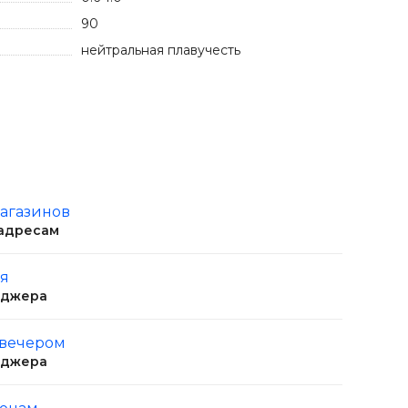
90
нейтральная плавучесть
магазинов
 адресам
ня
еджера
 вечером
еджера