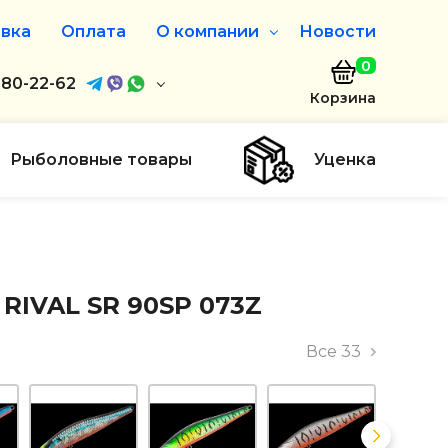
вка
Оплата
О компании
Новости
0
агазин
680-22-62
О нас
Корзина
680-22-62
Дисконтная программа
Заказать звонок
Рыболовные товары
Уценка
ayaakula.by
00 до 18:00
ты
 RIVAL SR 90SP 073Z
Все
33
19.50 BY