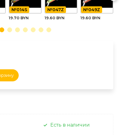
№014S
№047Z
№049Z
19.70 BYN
19.60 BYN
19.60 BYN
орзину
Есть в наличии