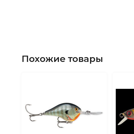
практически на месте, совершая коротки 
С силой и продолжительностью рывков мо
экспериментировать, подбирая нравящую
сегодня подачу. Думается, у каждого рыбол
раскрыть тонкости и нюансы анимации
RIV
под свои условия ловли. Среди потенциаль
воблера будут, в первую очередь щука и к
возможен судак и жерех.
Похожие товары
При использовании поводка 20 см из стр
90SP
сохраняет нейтральную плавучесть и
воблера не страдает.
Комплект снастей:
Удилище длиной 7,0-7,6 
тестом до 18-25 гр, катушка 2500-3000 по 
и мягкий шнур # 0,8-1,2 .