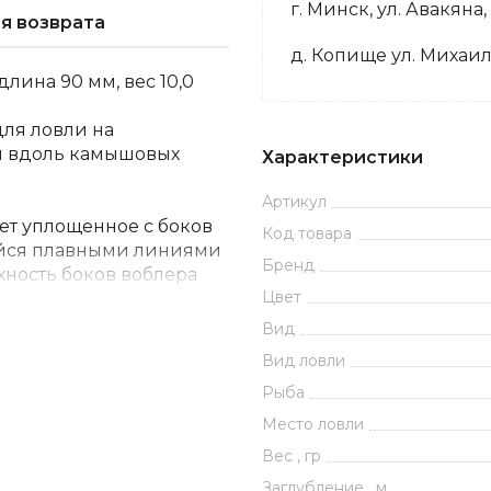
г. Минск, ул. Авакяна,
я возврата
д. Копище ул. Михаил
длина 90 мм, вес 10,0
ля ловли на
 и вдоль камышовых
Характеристики
Артикул
ет уплощенное с боков
Код товара
ийся плавными линиями
Бренд
хность боков воблера
Цвет
ромбовидных насечек,
инии» покрыта косыми
Вид
овы маленькой рыбки,
Вид ловли
м жаберные крышки.
Рыба
алистичный внешний
енней полости
RIVAL SR
Место ловли
 заброса и баланса, а
Вес , гр
овождение при
Заглубление , м