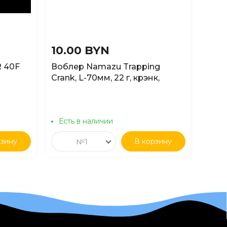
10.00 BYN
16.
R 40F
Воблер Namazu Trapping
Вобл
Crank, L-70мм, 22 г, крэнк,
SD00
плавающий 3,5-4,5м, цвет №7
Есть в наличии
Ест
рзину
В корзину
№1