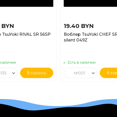
0 BYN
19.40 BYN
 TsuYoki RIVAL SR 56SP
Воблер TsuYoki CHEF S
silent 049Z
 наличии
Есть в наличии
В корзину
В ко
13S
№001