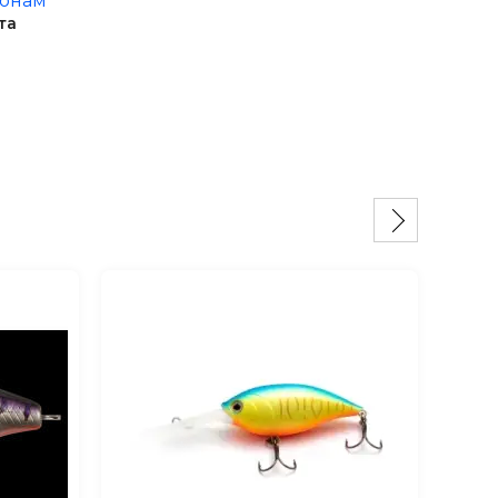
ионам
та