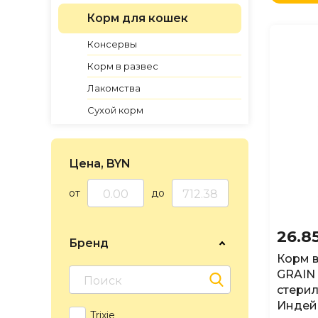
по Н
Корм для кошек
по Н
по Н
Консервы
Корм в развес
Лакомства
Сухой корм
Цена, BYN
от
до
26.8
Бренд
Корм 
GRAIN
стерил
Индейк
Trixie