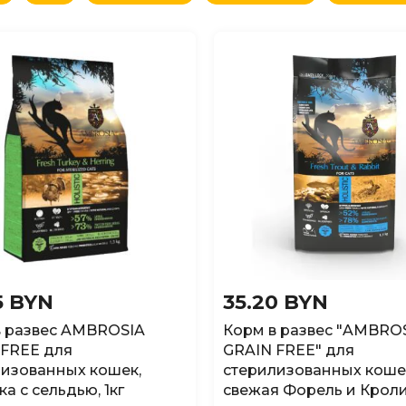
овизне
(сначала новые)
овизне
(сначала старые)
аличию
(доступные)
5 BYN
35.20 BYN
в развес AMBROSIA
Корм в развес "AMBRO
 FREE для
GRAIN FREE" для
изованных кошек,
стерилизованных коше
а с сельдью, 1кг
свежая Форель и Кролик