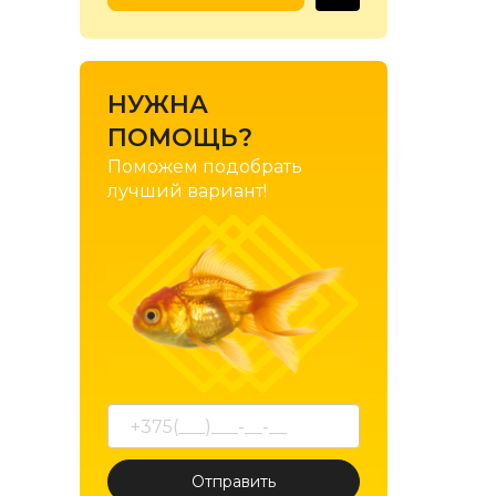
Exclusion
Farmina
FeliCat
НУЖНА
ПОМОЩЬ?
Felix
Поможем подобрать
For Friends
лучший вариант!
Friskies
Gemon
GimCat
Gosbi
GoSi
Gourmet
Grandorf
Happy Cat
Отправить