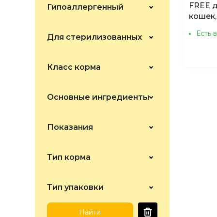
FREE 
Гипоаллергенный
Bewi-Cat
кошек,
Bosch
Есть 
Для стерилизованных
Bowl Wow
Brit
Класс корма
Campeão
Cennamo
Основные ингредиенты
Chicopee
Показания
Club 4 Paws
Craftia
Тип корма
Darling
Darsi
Тип упаковки
Dreamies
Eukanuba
Найти