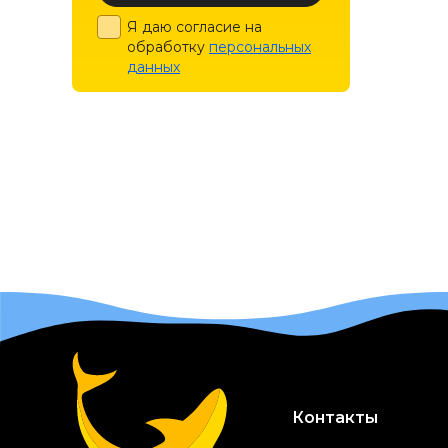
Happy Friends
Я даю согласие на
Hill's
обработку
персональных
данных
INABA
Josera
Kissa
Kitekat
Kott
L'amour
Leonardo
Lora
Meglium
Molina
Контакты
Monge