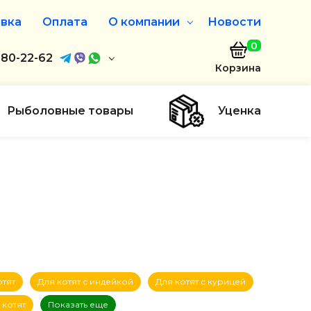
вка
Оплата
О компании
Новости
0
агазин
680-22-62
О нас
Корзина
680-22-62
Дисконтная программа
Заказать звонок
Рыболовные товары
Уценка
ayaakula.by
00 до 18:00
ты
отят
Для котят с индейкой
Для котят с курицей
 котят
Показать еще