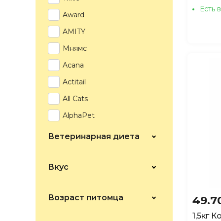
Есть 
Award
AMITY
Мнямс
Acana
Actitail
All Cats
AlphaPet
AMBROSIA
Ветеринарная диета
ANIMA
Animonda
Вкус
ARATON
Возраст питомца
49.7
Beaphar
1,5кг 
Best Dinner