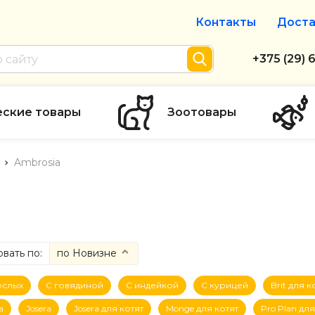
Контакты
Доста
Интернет-м
+375 (29) 
+375 (29) 
тел. А1
еские товары
Зоотовары
info@zolot
Ambrosia
Пн-пт с 9:
режим рабо
вать по:
по Новизне
ене
(сначала дешевые)
ослых
С говядиной
С индейкой
С курицей
Brit для к
ене
(сначала дорогие)
a
Josera
Josera для котят
Monge для котят
Pro Plan для