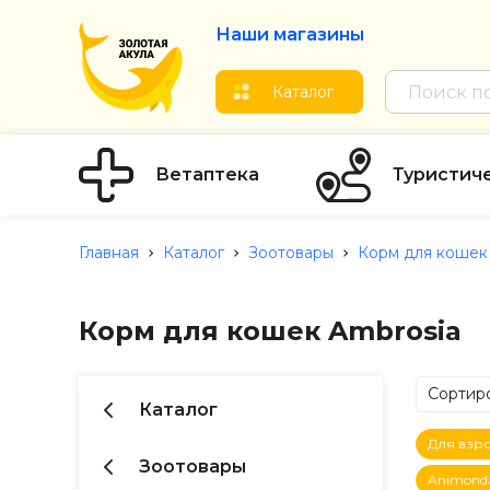
Наши магазины
Каталог
Ветаптека
Туристич
Главная
Каталог
Зоотовары
Корм для кошек
Корм для кошек Ambrosia
Сортиро
Каталог
по Ц
Для взр
по Ц
Зоотовары
Animond