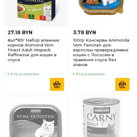
27.18 BYN
3.78 BYN
8шт*85г Набор влажных
100гр Консервы Animonda
кормов Animond Vom
Vom Feinsten для
Finest Adult Mixpack
взрослых привередливых
Raffinesse для кошек в
кошек с Лососем в
соусе
травяном соусе без
злаков
Есть в наличии
Есть в наличии