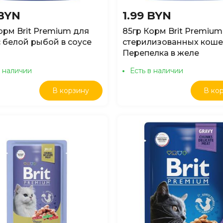
 BYN
1.99 BYN
орм Brit Premium для
85гр Корм Brit Premium
с белой рыбой в соусе
стерилизованных коше
Перепелка в желе
в наличии
Есть в наличии
В корзину
В ко