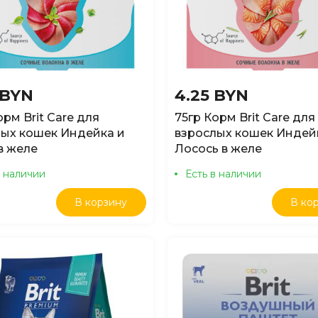
 BYN
4.25 BYN
орм Brit Care для
75гр Корм Brit Care для
ых кошек Индейка и
взрослых кошек Индей
в желе
Лосось в желе
в наличии
Есть в наличии
В корзину
В ко