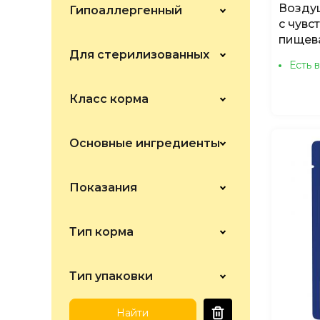
Возду
Гипоаллергенный
Bewi-Cat
с чувс
пищев
Bosch
Для стерилизованных
Есть 
Bowl Wow
Brit
Класс корма
Campeão
Cennamo
Основные ингредиенты
Chicopee
Показания
Club 4 Paws
Craftia
Тип корма
Darling
Darsi
Тип упаковки
Dreamies
Eukanuba
Найти