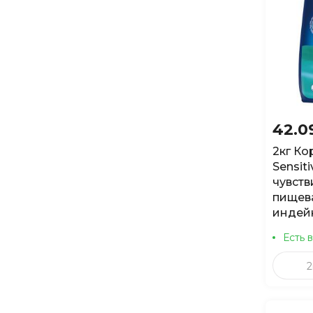
ProBalance
PROхвост
Purina
Royal Canin
Royal Food
Sanal
42.0
Schesir
2кг Ко
Sensit
Sheba
чувст
Sirius
пищев
индей
Tasty
Есть 
Teilyland
TitBit
2
Trainer
Triol