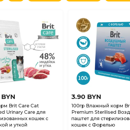
овизне
(сначала новые)
овизне
(сначала старые)
аличию
(доступные)
0 BYN
3.90 BYN
орм Brit Care Cat
100гр Влажный корм Br
sed Urinary Care для
Premium Sterilised Во
изованных кошек с
паштет для стерилизо
ой и уткой
кошек с Форелью