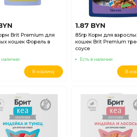
 BYN
1.87 BYN
орм Brit Premium для
85гр Корм для взрослы
ых кошек Форель в
кошек Brit Premium тре
соусе
в наличии
Есть в наличии
В корзину
В ко