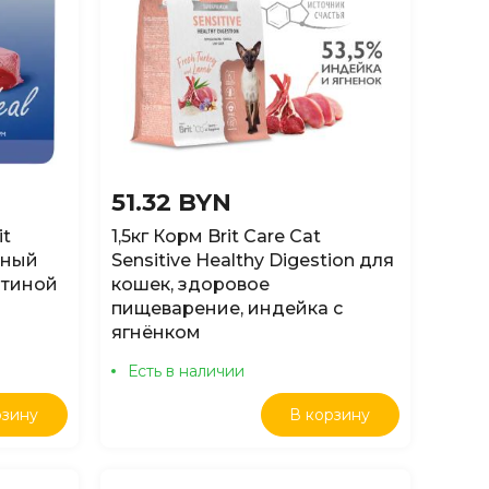
51.32 BYN
it
1,5кг Корм Brit Care Cat
шный
Sensitive Healthy Digestion для
ятиной
кошек, здоровое
пищеварение, индейка с
ягнёнком
Есть в наличии
рзину
В корзину