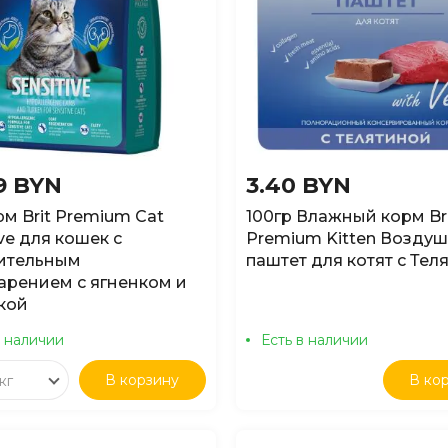
9 BYN
3.40 BYN
рм Brit Premium Cat
100гр Влажный корм Br
ive для кошек с
Premium Kitten Возду
вительным
паштет для котят с Тел
арением с ягненком и
кой
в наличии
Есть в наличии
В корзину
В ко
кг