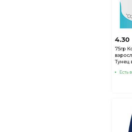
MyBestie
Natura Wild
Nature's Protection
Nord Farm
4.30
Nuevo
75гр К
Orijen
взросл
Тунец 
OWNAT
Perfect Fit
Есть 
Pet's Brunch
Pettric
Plaisir
Primordial
Pro Plan