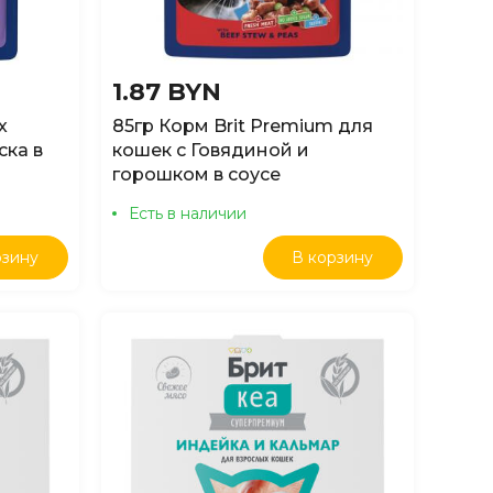
1.87 BYN
х
85гр Корм Brit Premium для
ска в
кошек с Говядиной и
горошком в соусе
Есть в наличии
рзину
В корзину