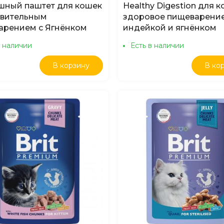
шный паштет для кошек
Healthy Digestion для к
твительным
здоровое пищеварение
арением с Ягнёнком
индейкой и ягнёнком
в наличии
Есть в наличии
В корзину
В ко