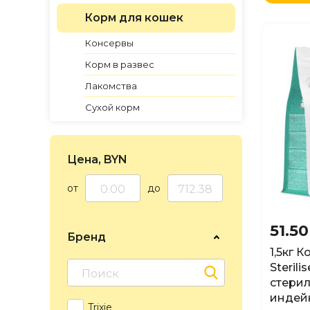
по Н
Корм для кошек
по Н
по Н
Консервы
Корм в развес
Лакомства
Сухой корм
Цена, BYN
от
до
51.5
Бренд
1,5кг К
Sterili
стерил
индейк
Trixie