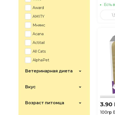
Есть 
Award
1,
AMITY
Мнямс
Acana
Actitail
All Cats
AlphaPet
AMBROSIA
Ветеринарная диета
ANIMA
Animonda
Вкус
ARATON
Возраст питомца
3.90
Beaphar
100гр 
Best Dinner