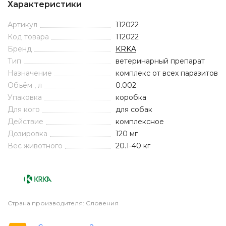
Характеристики
Артикул
112022
Код товара
112022
Бренд
KRKA
Тип
ветеринарный препарат
Назначение
комплекс от всех паразитов
Объём , л
0.002
Упаковка
коробка
Для кого
для собак
Действие
комплексное
Дозировка
120 мг
Вес животного
20.1-40 кг
Страна производителя: Словения