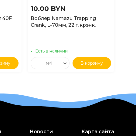
10.00 BYN
16.
R 40F
Воблер Namazu Trapping
Вобл
Crank, L-70мм, 22 г, крэнк,
SD00
плавающий 3,5-4,5м, цвет №7
Есть в наличии
Ест
рзину
В корзину
№1
и
Новости
Карта сайта