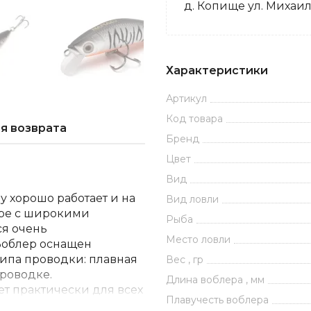
д. Копище ул. Михаил
Характеристики
Артикул
Код товара
я возврата
Бренд
Цвет
Вид
хорошо работает и на
Вид ловли
гре с широкими
Рыба
ся очень
Место ловли
Воблер оснащен
типа проводки: плавная
Вес , гр
роводке.
Длина воблера , мм
т практически для всех
Плавучесть воблера