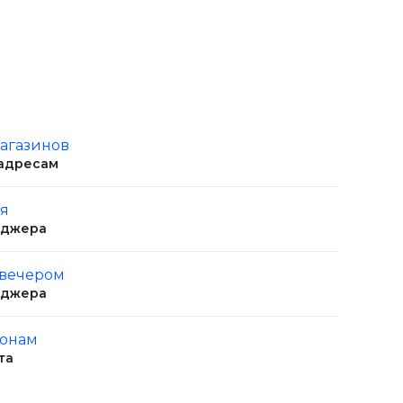
магазинов
 адресам
ня
еджера
 вечером
еджера
ионам
та