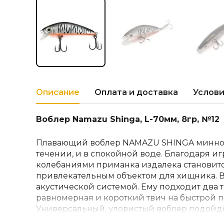
Описание
Оплата и доставка
Услови
Воблер Namazu Shinga, L-70мм, 8гр, №12
Плавающий воблер NAMAZU SHINGA минноу 
течении, и в спокойной воде. Благодаря и
колебаниями приманка издалека становит
привлекательным объектом для хищника. 
акустической системой. Ему подходит два 
равномерная и короткий твич на быстрой п
Универсальный, уловистый воблер подойде
видов рыб.