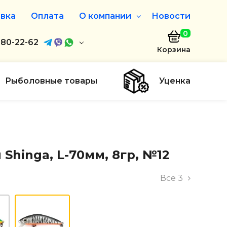
вка
Оплата
О компании
Новости
0
агазин
680-22-62
О нас
Корзина
680-22-62
Дисконтная программа
Заказать звонок
Рыболовные товары
Уценка
ayaakula.by
00 до 18:00
ты
Shinga, L-70мм, 8гр, №12
Все
3