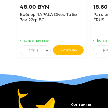
48.00 BYN
18.6
Воблер RAPALA Dives-To 5м,
Раттли
7см 22гр BG
FRUS
Есть в наличии
Есть в
В корзину
№PRT
№0
Контакты