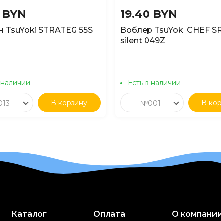
0 BYN
19.40 BYN
н TsuYoki STRATEG 55S
Воблер TsuYoki CHEF S
silent 049Z
 наличии
Есть в наличии
В корзину
В ко
13
№001
Каталог
Оплата
О компани