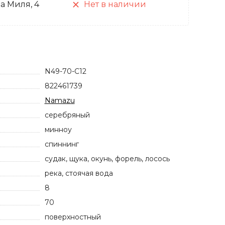
а Миля, 4
Нет в наличии
N49-70-C12
822461739
Namazu
серебряный
минноу
спиннинг
судак, щука, окунь, форель, лосось
река, стоячая вода
8
70
поверхностный