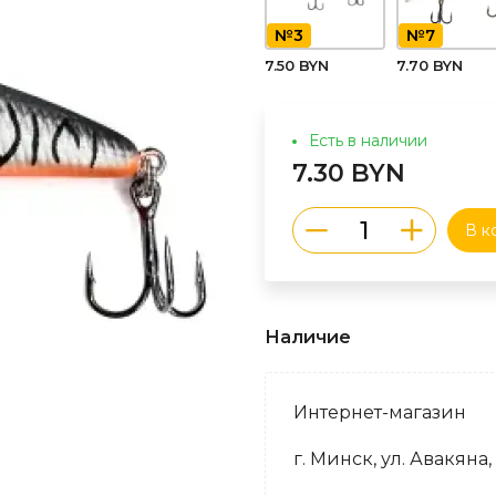
№3
№7
7.50 BYN
7.70 BYN
Есть в наличии
7.30 BYN
В к
Наличие
Интернет-магазин
г. Минск, ул. Авакяна,