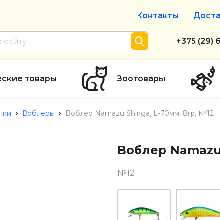
Контакты
Доста
Интернет-м
+375 (29) 
+375 (29) 
тел. А1
еские товары
Зоотовары
info@zolot
нки
Воблеры
Воблер Namazu Shinga, L-70мм, 8гр, №12
Пн-пт с 9:
режим рабо
Воблер Namazu 
№12