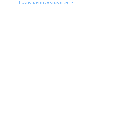
Посмотреть все описание
Характеристики:
Цвет: Perch
Заглубление: 0-0,5м
Вес: 8г
Длина: 70мм
Модель: Shinga
Плавучесть: Sinking
Тип: минноу
Размер крючка: 6 INT
Цвет: 12