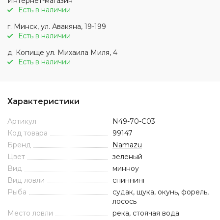
Интернет-магазин
Есть в наличии
г. Минск, ул. Авакяна, 19-199
Есть в наличии
д. Копище ул. Михаила Миля, 4
Есть в наличии
Характеристики
Артикул
N49-70-C03
Код товара
99147
Бренд
Namazu
Цвет
зеленый
Вид
минноу
Вид ловли
спиннинг
Рыба
судак, щука, окунь, форель,
лосось
Место ловли
река, стоячая вода