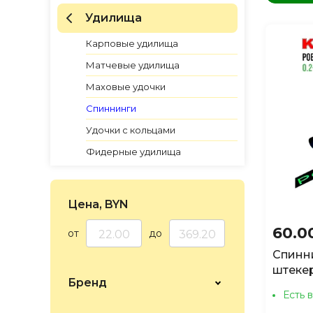
по Н
Удилища
по Н
по Н
Карповые удилища
Матчевые удилища
Маховые удочки
Спиннинги
Удочки с кольцами
Фидерные удилища
Цена, BYN
60.0
от
до
Спинни
штекер
Бренд
Есть 