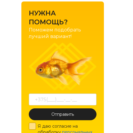
1-7; 3-12
НУЖНА
1-8
ПОМОЩЬ?
1-8; 2-12
Поможем подобрать
1.5-10
лучший вариант!
10-20
10-30
10-40
10-42
100-200
12-35
2-9
Отправить
3-10
3-12
Я даю согласие на
обработку
персональных