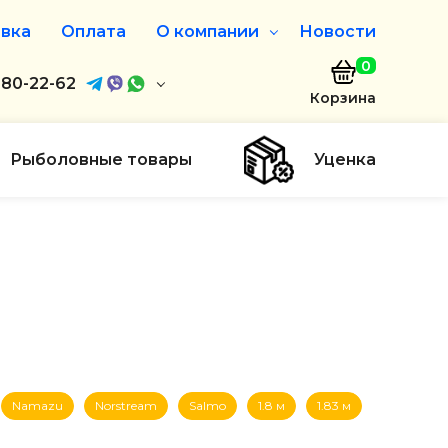
вка
Оплата
О компании
Новости
0
агазин
680-22-62
О нас
Корзина
680-22-62
Дисконтная программа
Заказать звонок
Рыболовные товары
Уценка
ayaakula.by
00 до 18:00
ты
Namazu
Norstream
Salmo
1.8 м
1.83 м